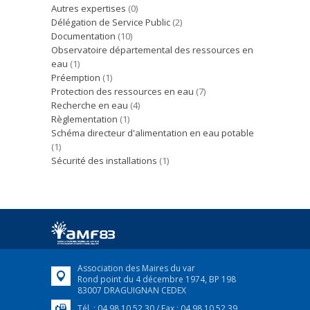
Autres expertises
(0)
Délégation de Service Public
(2)
Documentation
(10)
Observatoire départemental des ressources en
eau
(1)
Préemption
(1)
Protection des ressources en eau
(7)
Recherche en eau
(4)
Règlementation
(1)
Schéma directeur d'alimentation en eau potable
(1)
Sécurité des installations
(1)
Association des Maires du var
Rond point du 4 décembre 1974, BP 198
83007 DRAGUIGNAN CEDEX
Tél. : 04 98 10 52 30 / Fax : 04 98 10 52 39