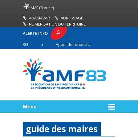
AMF (France)
ADAMAVAR
ADRESSAGE
NUMERISATION DU TERRITOIRE
ALERTE INFO
SE AMF83
Appel de fonds incendies de forêt
R
n première ligne
Menu
guide des maires