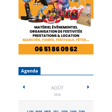
Agenda
AOÛT
2026
LUN
MAR
MER
JEU
VEN
SAM
DIM