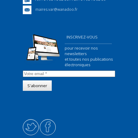
maires.var@wanadoo.fr
INSCRIVEZ-VOUS
...................................................
pour recevoir nos
newsletters
et toutes nos publications
électroniques