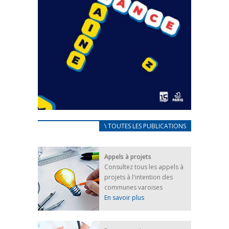
CARNET D’ACCUEIL
\ TOUTES LES PUBLICATIONS
FRANÇAIS/UKRAINIEN
25 avril 2022
Appels à projets
Afin d’accompagner au mieux les réfugiés
Consultez tous les appels à
ukrainiens arrivés en France,...
projets à l'intention des
FEUILLETER
communes varoises
En savoir plus