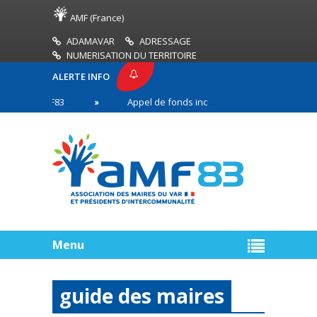
AMF (France)
ADAMAVAR
ADRESSAGE
NUMERISATION DU TERRITOIRE
ALERTE INFO
SE AMF83
Appel de fonds incendies de forêt
R
n première ligne
Menu
guide des maires