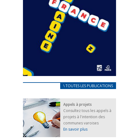
CARNET D’ACCUEIL
\ TOUTES LES PUBLICATIONS
FRANÇAIS/UKRAINIEN
25 avril 2022
Appels à projets
Afin d’accompagner au mieux les réfugiés
Consultez tous les appels à
ukrainiens arrivés en France,...
projets à l'intention des
FEUILLETER
communes varoises
En savoir plus