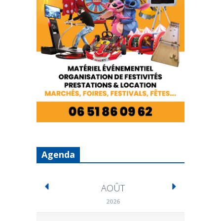
Agenda
AOÛT
2026