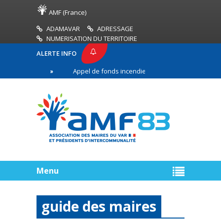
AMF (France)
ADAMAVAR
ADRESSAGE
NUMERISATION DU TERRITOIRE
ALERTE INFO
MF83
Appel de fonds incendies de forêt
Réuss
mière ligne
Menu
guide des maires