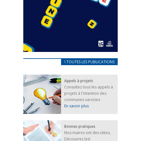
CARNET D’ACCUEIL
\ TOUTES LES PUBLICATIONS
FRANÇAIS/UKRAINIEN
25 avril 2022
Appels à projets
Afin d’accompagner au mieux les réfugiés
Consultez tous les appels à
ukrainiens arrivés en France,...
projets à l'intention des
FEUILLETER
communes varoises
En savoir plus
Bonnes pratiques
Nos maires ont des idées,
Découvrez les!