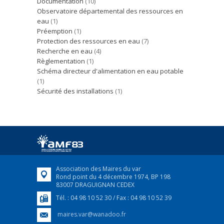
Documentation
(10)
Observatoire départemental des ressources en
eau
(1)
Préemption
(1)
Protection des ressources en eau
(7)
Recherche en eau
(4)
Règlementation
(1)
Schéma directeur d'alimentation en eau potable
(1)
Sécurité des installations
(1)
Association des Maires du var
Rond point du 4 décembre 1974, BP 198
83007 DRAGUIGNAN CEDEX
Tél. : 04 98 10 52 30 / Fax : 04 98 10 52 39
maires.var@wanadoo.fr