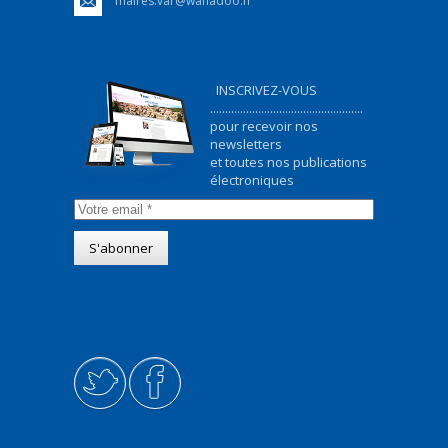
maires.var@wanadoo.fr
INSCRIVEZ-VOUS
...................................................
pour recevoir nos
newsletters
et toutes nos publications
électroniques