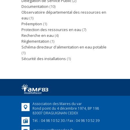
Délégation de Service Public
(2)
Documentation
(10)
Observatoire départemental des ressources en
eau
(1)
Préemption
(1)
Protection des ressources en eau
(7)
Recherche en eau
(4)
Règlementation
(1)
Schéma directeur d'alimentation en eau potable
(1)
Sécurité des installations
(1)
Association des Maires du var
Rond point du 4 décembre 1974, BP 198
83007 DRAGUIGNAN CEDEX
Tél. : 04 98 10 52 30 / Fax : 04 98 10 52 39