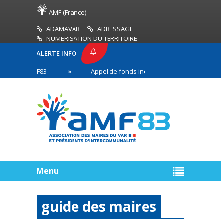
AMF (France)
ADAMAVAR
ADRESSAGE
NUMERISATION DU TERRITOIRE
ALERTE INFO
SE AMF83
Appel de fonds incendies de forêt
en première ligne
Menu
guide des maires