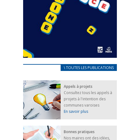
CARNET D’ACCUEIL
\ TOUTES LES PUBLICATIONS
FRANÇAIS/UKRAINIEN
25 avril 2022
Appels à projets
Afin d’accompagner au mieux les réfugiés
Consultez tous les appels à
ukrainiens arrivés en France,...
projets à l'intention des
FEUILLETER
communes varoises
En savoir plus
Bonnes pratiques
Nos maires ont des idées,