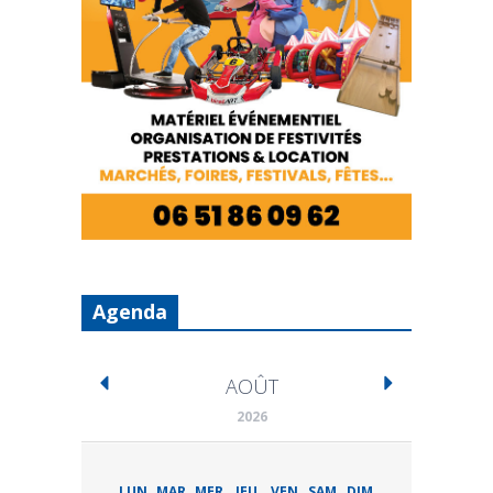
Agenda
AOÛT
2026
LUN
MAR
MER
JEU
VEN
SAM
DIM