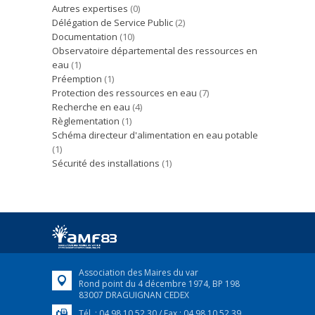
Autres expertises
(0)
Délégation de Service Public
(2)
Documentation
(10)
Observatoire départemental des ressources en
eau
(1)
Préemption
(1)
Protection des ressources en eau
(7)
Recherche en eau
(4)
Règlementation
(1)
Schéma directeur d'alimentation en eau potable
(1)
Sécurité des installations
(1)
Association des Maires du var
Rond point du 4 décembre 1974, BP 198
83007 DRAGUIGNAN CEDEX
Tél. : 04 98 10 52 30 / Fax : 04 98 10 52 39