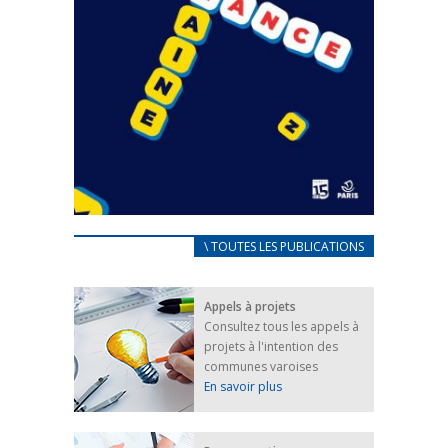
CARNET D’ACCUEIL
\ TOUTES LES PUBLICATIONS
FRANÇAIS/UKRAINIEN
25 avril 2022
Appels à projets
Afin d’accompagner au mieux les réfugiés
Consultez tous les appels à
ukrainiens arrivés en France,...
projets à l'intention des
FEUILLETER
communes varoises
En savoir plus