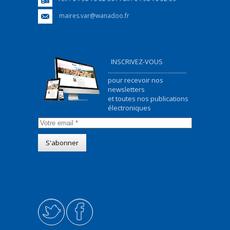
maires.var@wanadoo.fr
INSCRIVEZ-VOUS
...................................................
pour recevoir nos
newsletters
et toutes nos publications
électroniques