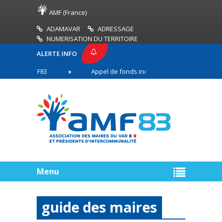
AMF (France)
ADAMAVAR
ADRESSAGE
NUMERISATION DU TERRITOIRE
ALERTE INFO
SSE AMF83
Appel de fonds incendies de forêt
en première ligne
Menu
guide des maires