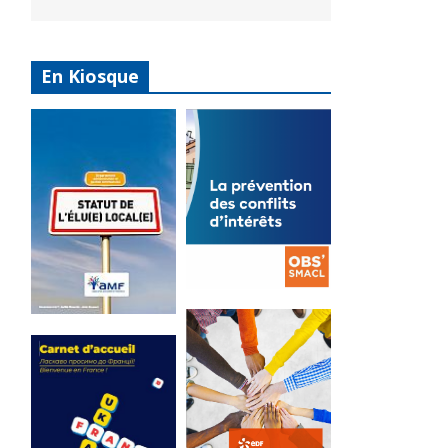
En Kiosque
La
prévention
Statut de
des conflits
l’élu local
d’intérêts
3 avril 2024
18 septembre 2023
Mise à jour avril
FEUILLETER
2024