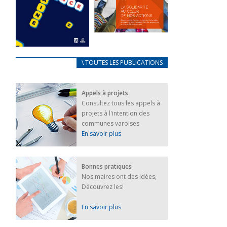
FEUILLETER
La solidarité
au coeur de
CARNET
\ TOUTES LES PUBLICATIONS
nos actions
D’ACCUEIL
18 septembre 2023
FRANÇAIS/UKRAINIEN
Appels à projets
25 avril 2022
FEUILLETER
Consultez tous les appels à
Afin
projets à l'intention des
d’accompagner
au mieux les
communes varoises
réfugiés
En savoir plus
ukrainiens arrivés
en France,...
FEUILLETER
Bonnes pratiques
Nos maires ont des idées,
Découvrez les!
En savoir plus