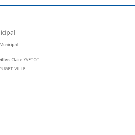
cipal
Municipal
ller:
Claire YVETOT
PUGET-VILLE