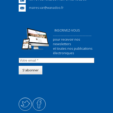
maires.var@wanadoo.fr
INSCRIVEZ-VOUS
...................................................
pour recevoir nos
newsletters
et toutes nos publications
électroniques