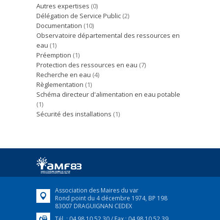
Autres expertises
(0)
Délégation de Service Public
(2)
Documentation
(10)
Observatoire départemental des ressources en
eau
(1)
Préemption
(1)
Protection des ressources en eau
(7)
Recherche en eau
(4)
Règlementation
(1)
Schéma directeur d'alimentation en eau potable
(1)
Sécurité des installations
(1)
Association des Maires du var
Rond point du 4 décembre 1974, BP 198
83007 DRAGUIGNAN CEDEX
Tél. : 04 98 10 52 30 / Fax : 04 98 10 52 39