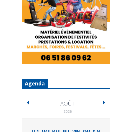
Agenda
AOÛT
2026
LUN
MAR
MER
JEU
VEN
SAM
DIM