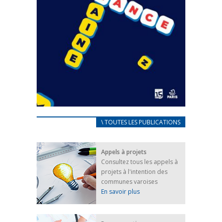
CARNET D’ACCUEIL
\ TOUTES LES PUBLICATIONS
FRANÇAIS/UKRAINIEN
25 avril 2022
Appels à projets
Afin d’accompagner au mieux les réfugiés
Consultez tous les appels à
ukrainiens arrivés en France,...
projets à l'intention des
FEUILLETER
communes varoises
En savoir plus