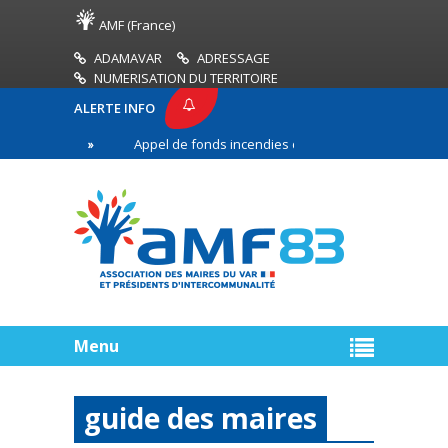
AMF (France)
ADAMAVAR
ADRESSAGE
NUMERISATION DU TERRITOIRE
ALERTE INFO
83
Appel de fonds incendies de forêt
Réussir 
re ligne
Menu
guide des maires