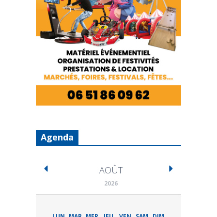
Agenda
AOÛT
2026
LUN
MAR
MER
JEU
VEN
SAM
DIM