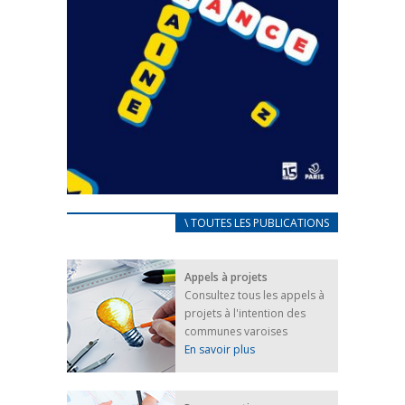
CARNET D’ACCUEIL
\ TOUTES LES PUBLICATIONS
FRANÇAIS/UKRAINIEN
25 avril 2022
Appels à projets
Afin d’accompagner au mieux les réfugiés
Consultez tous les appels à
ukrainiens arrivés en France,...
projets à l'intention des
FEUILLETER
communes varoises
En savoir plus