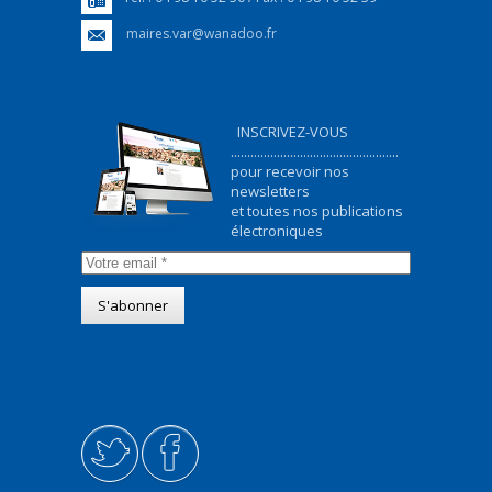
maires.var@wanadoo.fr
INSCRIVEZ-VOUS
...................................................
pour recevoir nos
newsletters
et toutes nos publications
électroniques