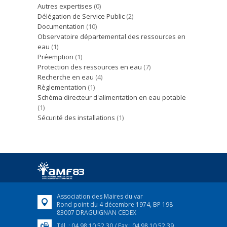
Autres expertises
(0)
Délégation de Service Public
(2)
Documentation
(10)
Observatoire départemental des ressources en
eau
(1)
Préemption
(1)
Protection des ressources en eau
(7)
Recherche en eau
(4)
Règlementation
(1)
Schéma directeur d'alimentation en eau potable
(1)
Sécurité des installations
(1)
Association des Maires du var
Rond point du 4 décembre 1974, BP 198
83007 DRAGUIGNAN CEDEX
Tél. : 04 98 10 52 30 / Fax : 04 98 10 52 39