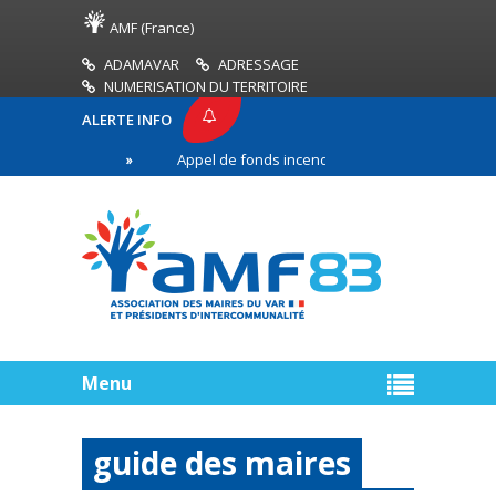
AMF (France)
ADAMAVAR
ADRESSAGE
NUMERISATION DU TERRITOIRE
ALERTE INFO
AMF83
Appel de fonds incendies de forêt
Réus
remière ligne
Menu
guide des maires