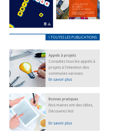
FEUILLETER
La solidarité
au coeur de
CARNET
\ TOUTES LES PUBLICATIONS
nos actions
D’ACCUEIL
18 septembre 2023
FRANÇAIS/UKRAINIEN
Appels à projets
25 avril 2022
FEUILLETER
Consultez tous les appels à
Afin
projets à l'intention des
d’accompagner
au mieux les
communes varoises
réfugiés
En savoir plus
ukrainiens arrivés
en France,...
FEUILLETER
Bonnes pratiques
Nos maires ont des idées,
Découvrez les!
En savoir plus