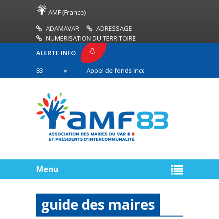
AMF (France)
ADAMAVAR
ADRESSAGE
NUMERISATION DU TERRITOIRE
ALERTE INFO
E AMF83
Appel de fonds incendies de forêt
R
 première ligne
Menu
guide des maires