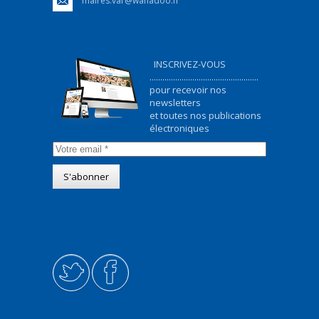
maires.var@wanadoo.fr
INSCRIVEZ-VOUS
...................................................
pour recevoir nos
newsletters
et toutes nos publications
électroniques