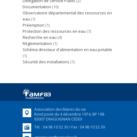
Délégation de Service Public
(2)
Documentation
(10)
Observatoire départemental des ressources en
eau
(1)
Préemption
(1)
Protection des ressources en eau
(7)
Recherche en eau
(4)
Règlementation
(1)
Schéma directeur d'alimentation en eau potable
(1)
Sécurité des installations
(1)
Association des Maires du var
Rond point du 4 décembre 1974, BP 198
83007 DRAGUIGNAN CEDEX
Tél. : 04 98 10 52 30 / Fax : 04 98 10 52 39