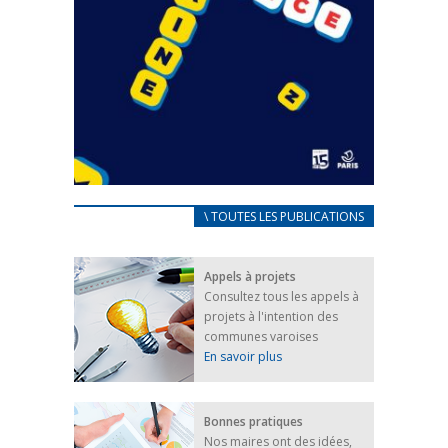
CARNET D’ACCUEIL
\ TOUTES LES PUBLICATIONS
FRANÇAIS/UKRAINIEN
25 avril 2022
Appels à projets
Afin d’accompagner au mieux les réfugiés
Consultez tous les appels à
ukrainiens arrivés en France,...
projets à l'intention des
FEUILLETER
communes varoises
En savoir plus
Bonnes pratiques
Nos maires ont des idées,