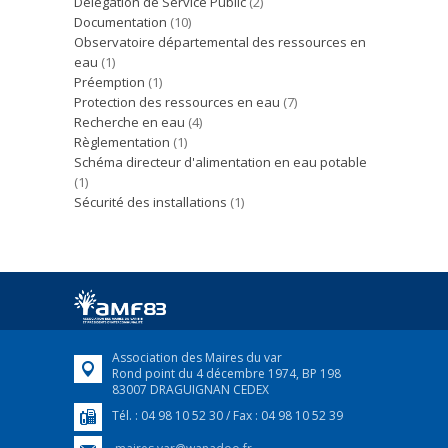
Délégation de Service Public
(2)
Documentation
(10)
Observatoire départemental des ressources en
eau
(1)
Préemption
(1)
Protection des ressources en eau
(7)
Recherche en eau
(4)
Règlementation
(1)
Schéma directeur d'alimentation en eau potable
(1)
Sécurité des installations
(1)
Association des Maires du var
Rond point du 4 décembre 1974, BP 198
83007 DRAGUIGNAN CEDEX
Tél. : 04 98 10 52 30 / Fax : 04 98 10 52 39