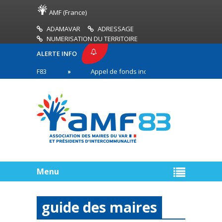
AMF (France)
ADAMAVAR
ADRESSAGE
NUMERISATION DU TERRITOIRE
ALERTE INFO
SE AMF83
Appel de fonds incendies de forêt
en première ligne
Menu
guide des maires