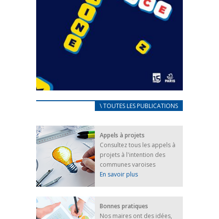
CARNET D’ACCUEIL
\ TOUTES LES PUBLICATIONS
FRANÇAIS/UKRAINIEN
25 avril 2022
Appels à projets
Afin d’accompagner au mieux les réfugiés
Consultez tous les appels à
ukrainiens arrivés en France,...
projets à l'intention des
FEUILLETER
communes varoises
En savoir plus
Bonnes pratiques
Nos maires ont des idées,