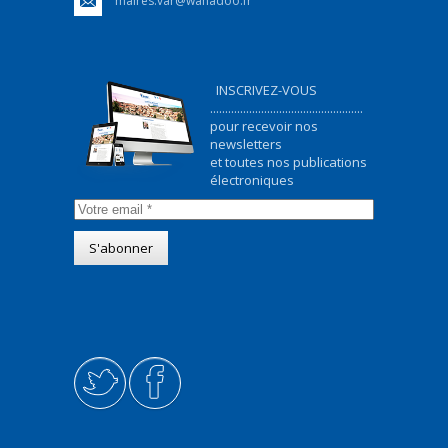
maires.var@wanadoo.fr
INSCRIVEZ-VOUS
...................................................
pour recevoir nos
newsletters
et toutes nos publications
électroniques