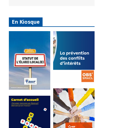
En Kiosque
La
prévention
Statut de
des conflits
l’élu local
d’intérêts
3 avril 2024
18 septembre 2023
Mise à jour avril
FEUILLETER
2024