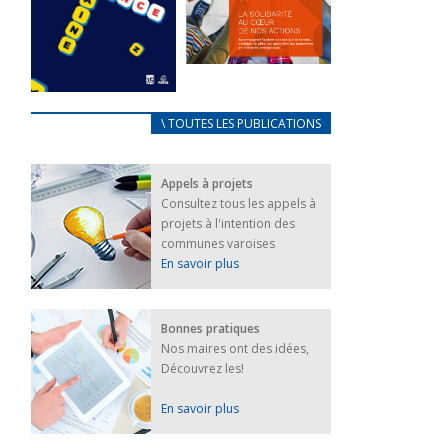
FEUILLETER
La solidarité
au coeur de
CARNET
\ TOUTES LES PUBLICATIONS
nos actions
D’ACCUEIL
18 septembre 2023
FRANÇAIS/UKRAINIEN
Appels à projets
25 avril 2022
FEUILLETER
Consultez tous les appels à
Afin
projets à l'intention des
d’accompagner
au mieux les
communes varoises
réfugiés
En savoir plus
ukrainiens arrivés
en France,...
FEUILLETER
Bonnes pratiques
Nos maires ont des idées,
Découvrez les!
En savoir plus