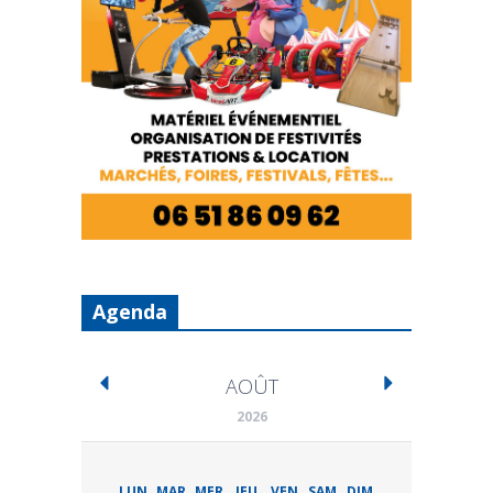
Agenda
AOÛT
2026
LUN
MAR
MER
JEU
VEN
SAM
DIM