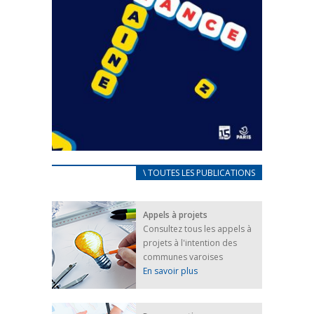
CARNET D’ACCUEIL
\ TOUTES LES PUBLICATIONS
FRANÇAIS/UKRAINIEN
25 avril 2022
Appels à projets
Afin d’accompagner au mieux les réfugiés
Consultez tous les appels à
ukrainiens arrivés en France,...
projets à l'intention des
FEUILLETER
communes varoises
En savoir plus