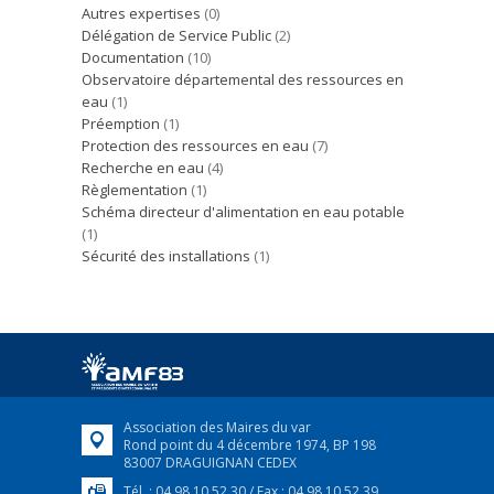
Autres expertises
(0)
Délégation de Service Public
(2)
Documentation
(10)
Observatoire départemental des ressources en
eau
(1)
Préemption
(1)
Protection des ressources en eau
(7)
Recherche en eau
(4)
Règlementation
(1)
Schéma directeur d'alimentation en eau potable
(1)
Sécurité des installations
(1)
Association des Maires du var
Rond point du 4 décembre 1974, BP 198
83007 DRAGUIGNAN CEDEX
Tél. : 04 98 10 52 30 / Fax : 04 98 10 52 39