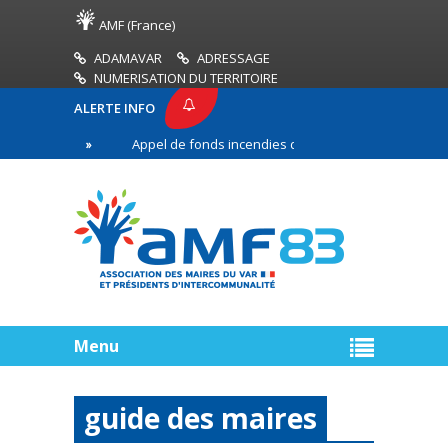
AMF (France)
ADAMAVAR
ADRESSAGE
NUMERISATION DU TERRITOIRE
ALERTE INFO
3
Appel de fonds incendies de forêt
Réussir 
re ligne
Menu
guide des maires