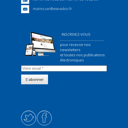
maires.var@wanadoo.fr
INSCRIVEZ-VOUS
...................................................
pour recevoir nos
newsletters
et toutes nos publications
électroniques