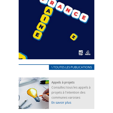
CARNET D’ACCUEIL
\ TOUTES LES PUBLICATIONS
FRANÇAIS/UKRAINIEN
25 avril 2022
Appels à projets
Afin d’accompagner au mieux les réfugiés
Consultez tous les appels à
ukrainiens arrivés en France,...
projets à l'intention des
FEUILLETER
communes varoises
En savoir plus