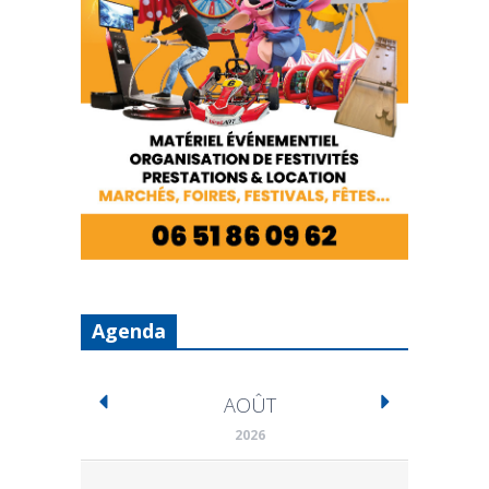
Agenda
AOÛT
2026