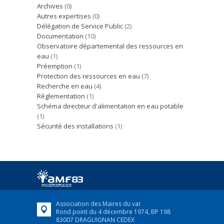
Archives
(0)
Autres expertises
(0)
Délégation de Service Public
(2)
Documentation
(10)
Observatoire départemental des ressources en
eau
(1)
Préemption
(1)
Protection des ressources en eau
(7)
Recherche en eau
(4)
Règlementation
(1)
Schéma directeur d'alimentation en eau potable
(1)
Sécurité des installations
(1)
Association des Maires du var
Rond point du 4 décembre 1974, BP 198
83007 DRAGUIGNAN CEDEX