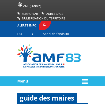
AMF (France)
ADAMAVAR
ADRESSAGE
NUMERISATION DU TERRITOIRE
ALERTE INFO
SE AMF83
Appel de fonds incendies de forêt
n première ligne
Menu
guide des maires