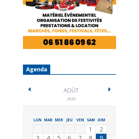
Agenda
AOÛT
2026
LUN
MAR
MER
JEU
VEN
SAM
DIM
1
2
3
4
5
6
7
8
9