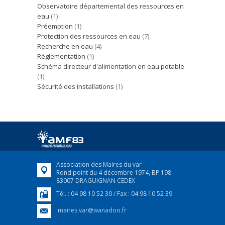
Observatoire départemental des ressources en
eau
(1)
Préemption
(1)
Protection des ressources en eau
(7)
Recherche en eau
(4)
Règlementation
(1)
Schéma directeur d'alimentation en eau potable
(1)
Sécurité des installations
(1)
Association des Maires du var
Rond point du 4 décembre 1974, BP 198
83007 DRAGUIGNAN CEDEX
Tél. : 04 98 10 52 30 / Fax : 04 98 10 52 39
maires.var@wanadoo.fr