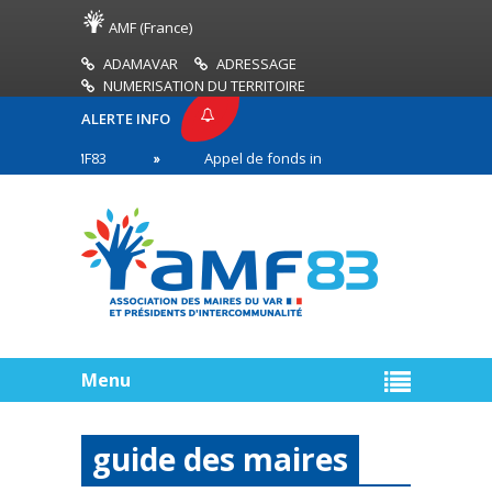
AMF (France)
ADAMAVAR
ADRESSAGE
NUMERISATION DU TERRITOIRE
ALERTE INFO
SSE AMF83
Appel de fonds incendies de forêt
en première ligne
Menu
guide des maires