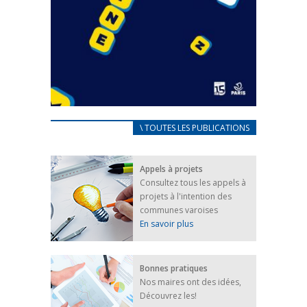
CARNET D’ACCUEIL
\ TOUTES LES PUBLICATIONS
FRANÇAIS/UKRAINIEN
25 avril 2022
Appels à projets
Afin d’accompagner au mieux les réfugiés
Consultez tous les appels à
ukrainiens arrivés en France,...
projets à l'intention des
FEUILLETER
communes varoises
En savoir plus
Bonnes pratiques
Nos maires ont des idées,
Découvrez les!