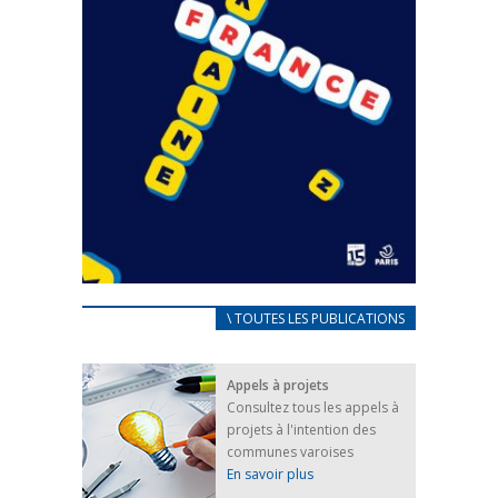
CARNET D’ACCUEIL
\ TOUTES LES PUBLICATIONS
FRANÇAIS/UKRAINIEN
25 avril 2022
Appels à projets
Afin d’accompagner au mieux les réfugiés
Consultez tous les appels à
ukrainiens arrivés en France,...
projets à l'intention des
FEUILLETER
communes varoises
En savoir plus