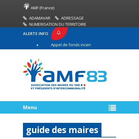
AMF (France)
ADAMAVAR
ADRESSAGE
NUMERISATION DU TERRITOIRE
ALERTE INFO
 AMF83
Appel de fonds incendies de forêt
Réu
remière ligne
Menu
guide des maires