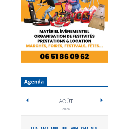
Agenda
AOÛT
2026
LUN
MAR
MER
JEU
VEN
SAM
DIM