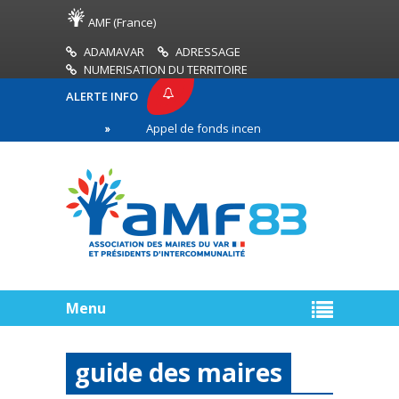
AMF (France)
ADAMAVAR
ADRESSAGE
NUMERISATION DU TERRITOIRE
ALERTE INFO
 AMF83
Appel de fonds incendies de forêt
Réu
remière ligne
Menu
guide des maires