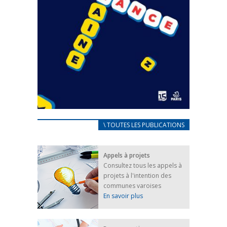
CARNET D’ACCUEIL
\ TOUTES LES PUBLICATIONS
FRANÇAIS/UKRAINIEN
25 avril 2022
Appels à projets
Afin d’accompagner au mieux les réfugiés
Consultez tous les appels à
ukrainiens arrivés en France,...
projets à l'intention des
FEUILLETER
communes varoises
En savoir plus