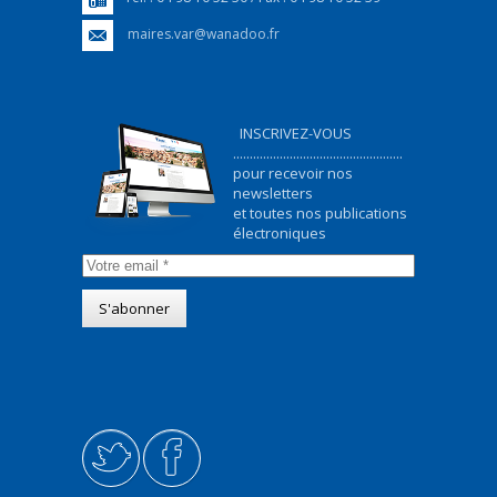
maires.var@wanadoo.fr
INSCRIVEZ-VOUS
...................................................
pour recevoir nos
newsletters
et toutes nos publications
électroniques