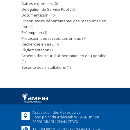
Autres expertises
(0)
Délégation de Service Public
(2)
Documentation
(10)
Observatoire départemental des ressources en
eau
(1)
Préemption
(1)
Protection des ressources en eau
(7)
Recherche en eau
(4)
Règlementation
(1)
Schéma directeur d'alimentation en eau potable
(1)
Sécurité des installations
(1)
Association des Maires du var
Rond point du 4 décembre 1974, BP 198
83007 DRAGUIGNAN CEDEX
Tél. : 04 98 10 52 30 / Fax : 04 98 10 52 39