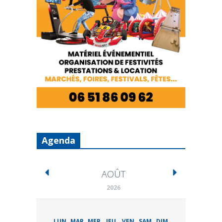
Agenda
AOÛT
2026
LUN
MAR
MER
JEU
VEN
SAM
DIM