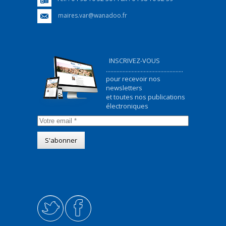
maires.var@wanadoo.fr
INSCRIVEZ-VOUS
...................................................
pour recevoir nos
newsletters
et toutes nos publications
électroniques