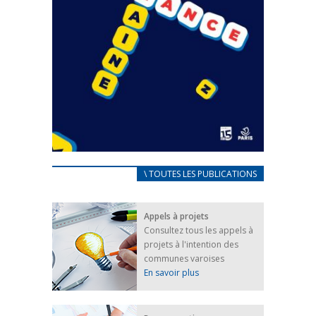
CARNET D’ACCUEIL
\ TOUTES LES PUBLICATIONS
FRANÇAIS/UKRAINIEN
25 avril 2022
Appels à projets
Afin d’accompagner au mieux les réfugiés
Consultez tous les appels à
ukrainiens arrivés en France,...
projets à l'intention des
FEUILLETER
communes varoises
En savoir plus