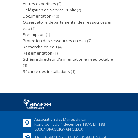
Autres expertises
(0)
Délégation de Service Public
(2)
Documentation
(10)
Observatoire départemental des ressources en
eau
(1)
Préemption
(1)
Protection des ressources en eau
(7)
Recherche en eau
(4)
Règlementation
(1)
Schéma directeur d'alimentation en eau potable
(1)
Sécurité des installations
(1)
Association des Maires du var
Rond point du 4 décembre 1974, BP 198
83007 DRAGUIGNAN CEDEX
Tél. : 04 98 10 52 30 / Fax : 04 98 10 52 39