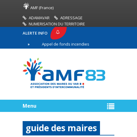
AMF (France)
ADAMAVAR
ADRESSAGE
NUMERISATION DU TERRITOIRE
ALERTE INFO
83
Appel de fonds incendies de forêt
Réussir 
ère ligne
Menu
guide des maires