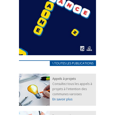
CARNET D’ACCUEIL
\ TOUTES LES PUBLICATIONS
FRANÇAIS/UKRAINIEN
25 avril 2022
Appels à projets
Afin d’accompagner au mieux les réfugiés
Consultez tous les appels à
ukrainiens arrivés en France,...
projets à l'intention des
FEUILLETER
communes varoises
En savoir plus