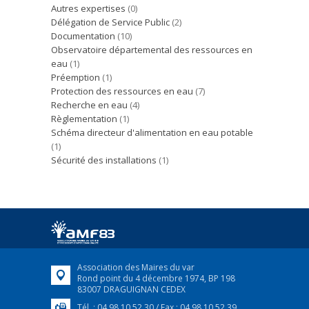
Autres expertises
(0)
Délégation de Service Public
(2)
Documentation
(10)
Observatoire départemental des ressources en
eau
(1)
Préemption
(1)
Protection des ressources en eau
(7)
Recherche en eau
(4)
Règlementation
(1)
Schéma directeur d'alimentation en eau potable
(1)
Sécurité des installations
(1)
Association des Maires du var
Rond point du 4 décembre 1974, BP 198
83007 DRAGUIGNAN CEDEX
Tél. : 04 98 10 52 30 / Fax : 04 98 10 52 39