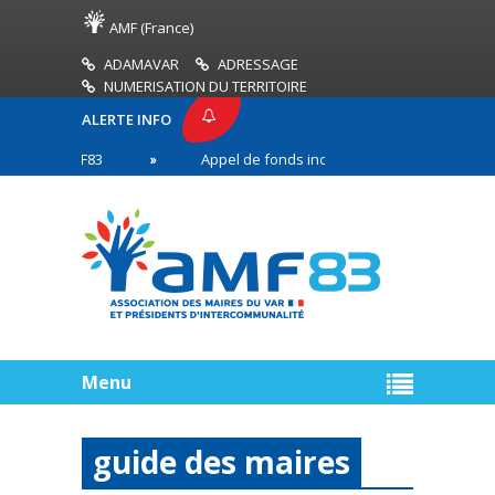
AMF (France)
ADAMAVAR
ADRESSAGE
NUMERISATION DU TERRITOIRE
ALERTE INFO
SE AMF83
Appel de fonds incendies de forêt
n première ligne
Menu
guide des maires