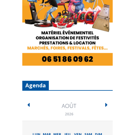
Agenda
AOÛT
2026
LUN
MAR
MER
JEU
VEN
SAM
DIM