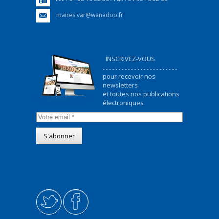
maires.var@wanadoo.fr
INSCRIVEZ-VOUS
...................................................
pour recevoir nos
newsletters
et toutes nos publications
électroniques