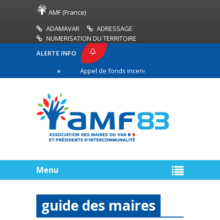
AMF (France)
ADAMAVAR
ADRESSAGE
NUMERISATION DU TERRITOIRE
ALERTE INFO
 AMF83
Appel de fonds incendies de forêt
Réu
remière ligne
Menu
guide des maires