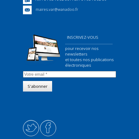
maires.var@wanadoo.fr
INSCRIVEZ-VOUS
...................................................
pour recevoir nos
newsletters
et toutes nos publications
électroniques