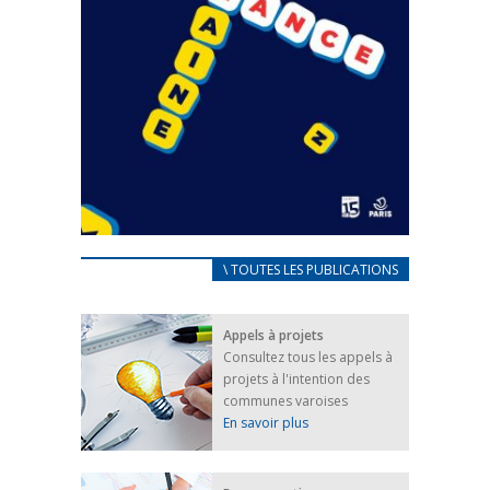
CARNET D’ACCUEIL
\ TOUTES LES PUBLICATIONS
FRANÇAIS/UKRAINIEN
25 avril 2022
Appels à projets
Afin d’accompagner au mieux les réfugiés
Consultez tous les appels à
ukrainiens arrivés en France,...
projets à l'intention des
FEUILLETER
communes varoises
En savoir plus