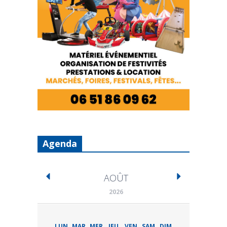
Agenda
AOÛT
2026
LUN
MAR
MER
JEU
VEN
SAM
DIM