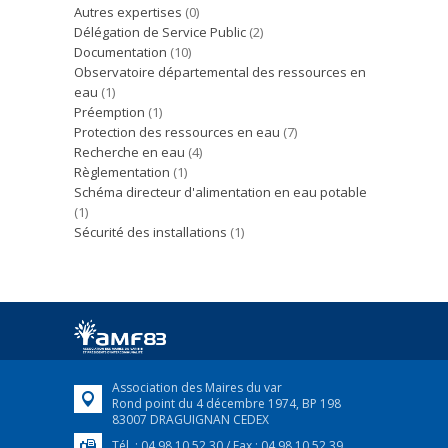
Autres expertises
(0)
Délégation de Service Public
(2)
Documentation
(10)
Observatoire départemental des ressources en
eau
(1)
Préemption
(1)
Protection des ressources en eau
(7)
Recherche en eau
(4)
Règlementation
(1)
Schéma directeur d'alimentation en eau potable
(1)
Sécurité des installations
(1)
Association des Maires du var
Rond point du 4 décembre 1974, BP 198
83007 DRAGUIGNAN CEDEX
Tél. : 04 98 10 52 30 / Fax : 04 98 10 52 39