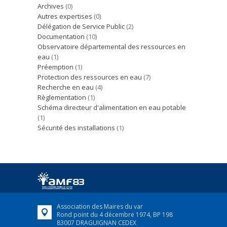
Archives
(0)
Autres expertises
(0)
Délégation de Service Public
(2)
Documentation
(10)
Observatoire départemental des ressources en
eau
(1)
Préemption
(1)
Protection des ressources en eau
(7)
Recherche en eau
(4)
Règlementation
(1)
Schéma directeur d'alimentation en eau potable
(1)
Sécurité des installations
(1)
Association des Maires du var
Rond point du 4 décembre 1974, BP 198
83007 DRAGUIGNAN CEDEX