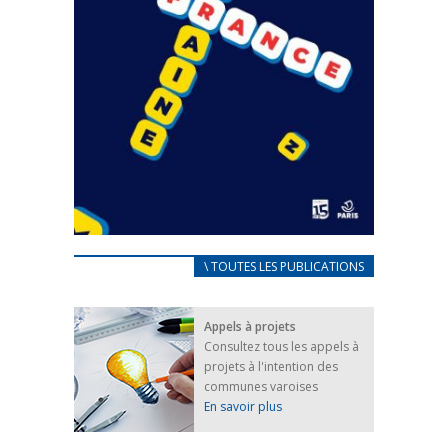
CARNET D’ACCUEIL
\ TOUTES LES PUBLICATIONS
FRANÇAIS/UKRAINIEN
25 avril 2022
Appels à projets
Afin d’accompagner au mieux les réfugiés
Consultez tous les appels à
ukrainiens arrivés en France,...
projets à l'intention des
FEUILLETER
communes varoises
En savoir plus