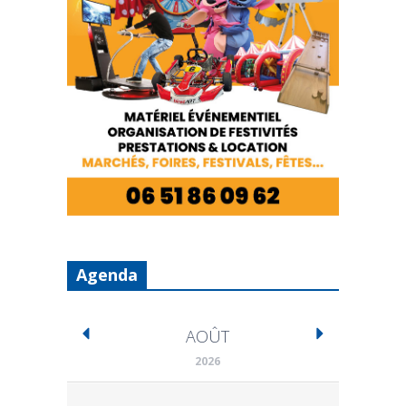
Agenda
AOÛT
2026