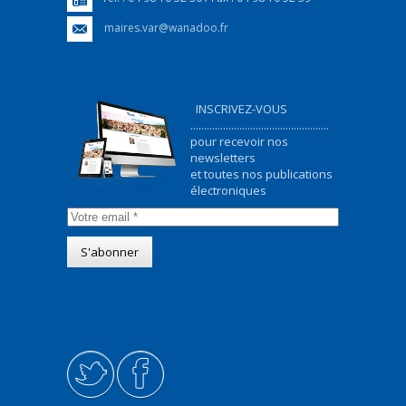
maires.var@wanadoo.fr
INSCRIVEZ-VOUS
...................................................
pour recevoir nos
newsletters
et toutes nos publications
électroniques