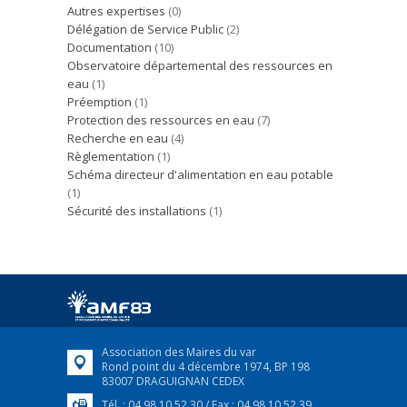
Autres expertises
(0)
Délégation de Service Public
(2)
Documentation
(10)
Observatoire départemental des ressources en
eau
(1)
Préemption
(1)
Protection des ressources en eau
(7)
Recherche en eau
(4)
Règlementation
(1)
Schéma directeur d'alimentation en eau potable
(1)
Sécurité des installations
(1)
Association des Maires du var
Rond point du 4 décembre 1974, BP 198
83007 DRAGUIGNAN CEDEX
Tél. : 04 98 10 52 30 / Fax : 04 98 10 52 39