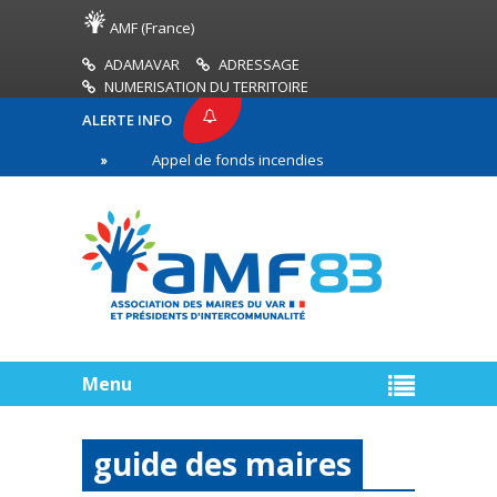
AMF (France)
ADAMAVAR
ADRESSAGE
NUMERISATION DU TERRITOIRE
ALERTE INFO
83
Appel de fonds incendies de forêt
Réussir
ère ligne
Menu
guide des maires