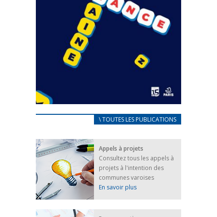
CARNET D’ACCUEIL
\ TOUTES LES PUBLICATIONS
FRANÇAIS/UKRAINIEN
25 avril 2022
Appels à projets
Afin d’accompagner au mieux les réfugiés
Consultez tous les appels à
ukrainiens arrivés en France,...
projets à l'intention des
FEUILLETER
communes varoises
En savoir plus