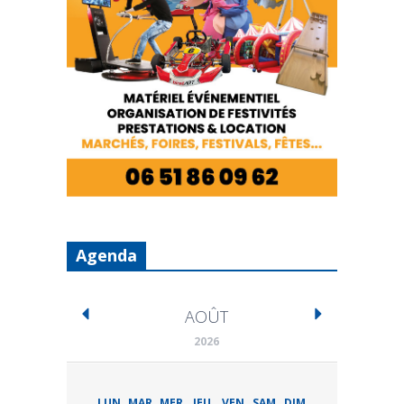
Agenda
AOÛT
2026
LUN
MAR
MER
JEU
VEN
SAM
DIM