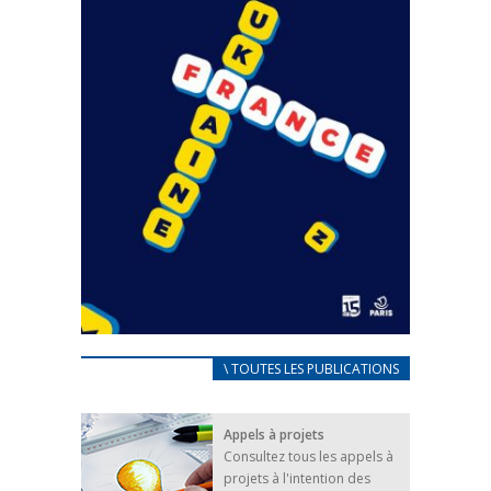
CARNET D’ACCUEIL
\ TOUTES LES PUBLICATIONS
FRANÇAIS/UKRAINIEN
25 avril 2022
Appels à projets
Afin d’accompagner au mieux les réfugiés
Consultez tous les appels à
ukrainiens arrivés en France,...
projets à l'intention des