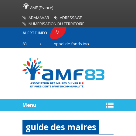
AMF (France)
ADAMAVAR
ADRESSAGE
NUMERISATION DU TERRITOIRE
ALERTE INFO
E AMF83
Appel de fonds incendies de forêt
Ré
 première ligne
Menu
guide des maires