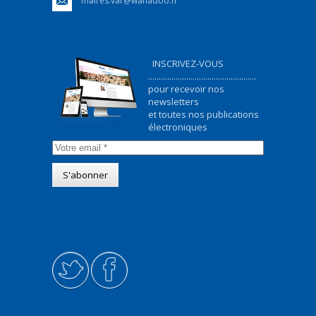
maires.var@wanadoo.fr
INSCRIVEZ-VOUS
...................................................
pour recevoir nos
newsletters
et toutes nos publications
électroniques