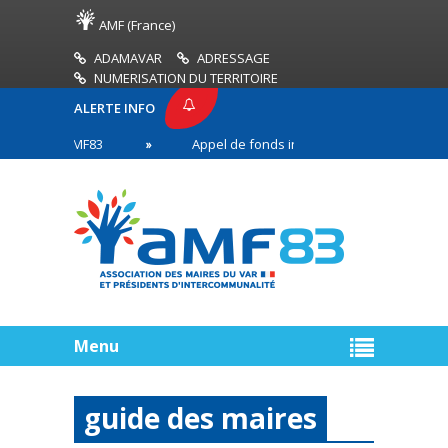
AMF (France)
ADAMAVAR
ADRESSAGE
NUMERISATION DU TERRITOIRE
ALERTE INFO
SSE AMF83
Appel de fonds incendies de forêt
 en première ligne
Menu
guide des maires