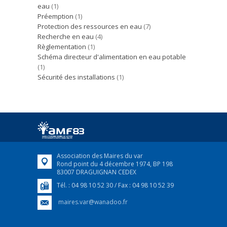
eau
(1)
Préemption
(1)
Protection des ressources en eau
(7)
Recherche en eau
(4)
Règlementation
(1)
Schéma directeur d'alimentation en eau potable
(1)
Sécurité des installations
(1)
Association des Maires du var
Rond point du 4 décembre 1974, BP 198
83007 DRAGUIGNAN CEDEX
Tél. : 04 98 10 52 30 / Fax : 04 98 10 52 39
maires.var@wanadoo.fr