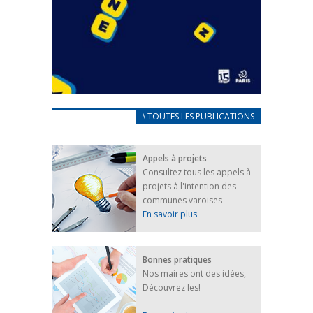
CARNET D’ACCUEIL
\ TOUTES LES PUBLICATIONS
FRANÇAIS/UKRAINIEN
25 avril 2022
Appels à projets
Afin d’accompagner au mieux les réfugiés
Consultez tous les appels à
ukrainiens arrivés en France,...
projets à l'intention des
FEUILLETER
communes varoises
En savoir plus
Bonnes pratiques
Nos maires ont des idées,
Découvrez les!