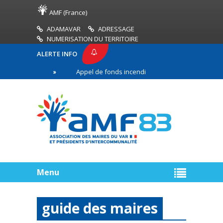
AMF (France)
ADAMAVAR
ADRESSAGE
NUMERISATION DU TERRITOIRE
ALERTE INFO
MF83
Appel de fonds incendies de forêt
Réuss
mière ligne
Menu
guide des maires