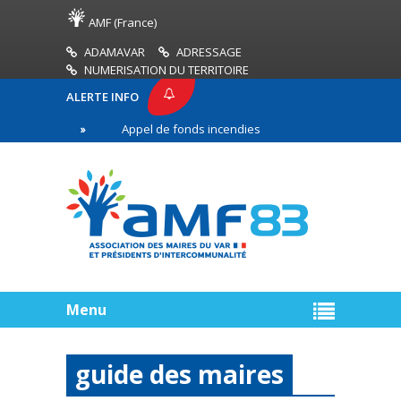
AMF (France)
ADAMAVAR
ADRESSAGE
NUMERISATION DU TERRITOIRE
ALERTE INFO
83
Appel de fonds incendies de forêt
Réussir 
ère ligne
Menu
guide des maires