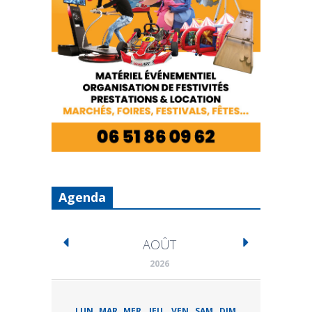
Agenda
AOÛT
2026
LUN
MAR
MER
JEU
VEN
SAM
DIM