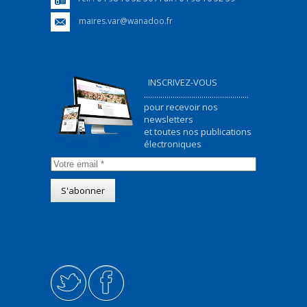
maires.var@wanadoo.fr
INSCRIVEZ-VOUS
...................................................
pour recevoir nos
newsletters
et toutes nos publications
électroniques