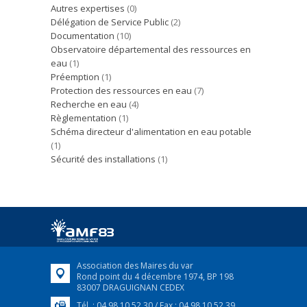
Autres expertises
(0)
Délégation de Service Public
(2)
Documentation
(10)
Observatoire départemental des ressources en
eau
(1)
Préemption
(1)
Protection des ressources en eau
(7)
Recherche en eau
(4)
Règlementation
(1)
Schéma directeur d'alimentation en eau potable
(1)
Sécurité des installations
(1)
Association des Maires du var
Rond point du 4 décembre 1974, BP 198
83007 DRAGUIGNAN CEDEX
Tél. : 04 98 10 52 30 / Fax : 04 98 10 52 39