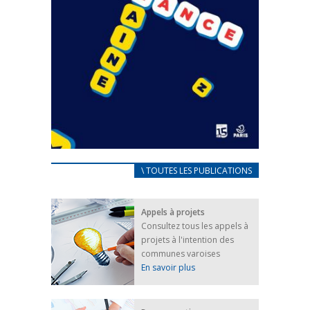
CARNET D’ACCUEIL
\ TOUTES LES PUBLICATIONS
FRANÇAIS/UKRAINIEN
25 avril 2022
Appels à projets
Afin d’accompagner au mieux les réfugiés
Consultez tous les appels à
ukrainiens arrivés en France,...
projets à l'intention des
FEUILLETER
communes varoises
En savoir plus