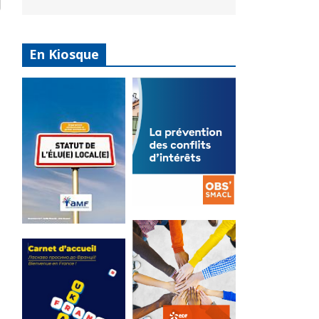
En Kiosque
La
prévention
Statut de
des conflits
l’élu local
d’intérêts
3 avril 2024
18 septembre 2023
Mise à jour avril
FEUILLETER
2024