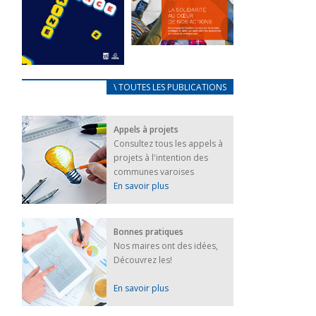
FEUILLETER
La solidarité
au coeur de
CARNET
\ TOUTES LES PUBLICATIONS
nos actions
D’ACCUEIL
18 septembre 2023
FRANÇAIS/UKRAINIEN
Appels à projets
25 avril 2022
FEUILLETER
Consultez tous les appels à
Afin
projets à l'intention des
d’accompagner
au mieux les
communes varoises
réfugiés
En savoir plus
ukrainiens arrivés
en France,...
FEUILLETER
Bonnes pratiques
Nos maires ont des idées,
Découvrez les!
En savoir plus