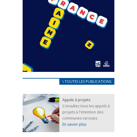
CARNET D’ACCUEIL
\ TOUTES LES PUBLICATIONS
FRANÇAIS/UKRAINIEN
25 avril 2022
Appels à projets
Afin d’accompagner au mieux les réfugiés
Consultez tous les appels à
ukrainiens arrivés en France,...
projets à l'intention des
FEUILLETER
communes varoises
En savoir plus