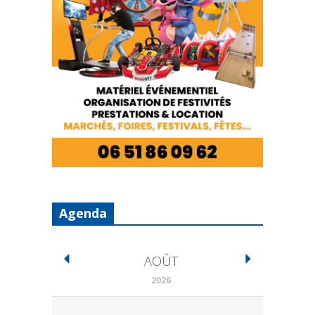
Agenda
AOÛT
2026