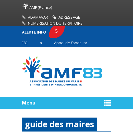
AMF (France)
ADAMAVAR
ADRESSAGE
NUMERISATION DU TERRITOIRE
ALERTE INFO
SE AMF83
Appel de fonds incendies de forêt
n première ligne
Menu
guide des maires