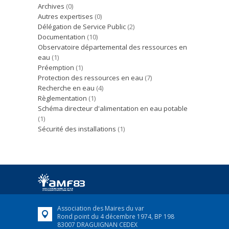
Archives
(0)
Autres expertises
(0)
Délégation de Service Public
(2)
Documentation
(10)
Observatoire départemental des ressources en
eau
(1)
Préemption
(1)
Protection des ressources en eau
(7)
Recherche en eau
(4)
Règlementation
(1)
Schéma directeur d'alimentation en eau potable
(1)
Sécurité des installations
(1)
Association des Maires du var
Rond point du 4 décembre 1974, BP 198
83007 DRAGUIGNAN CEDEX