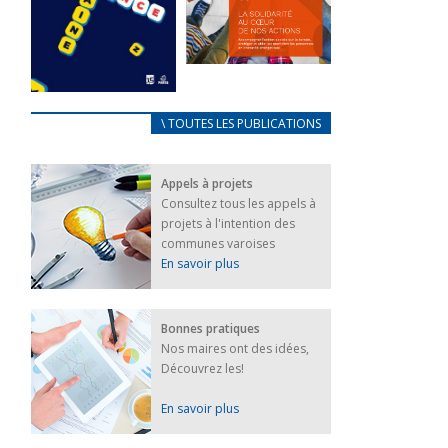
FEUILLETER
La solidarité
au coeur de
CARNET
\ TOUTES LES PUBLICATIONS
nos actions
D’ACCUEIL
18 septembre 2023
FRANÇAIS/UKRAINIEN
Appels à projets
25 avril 2022
FEUILLETER
Consultez tous les appels à
Afin
projets à l'intention des
d’accompagner
au mieux les
communes varoises
réfugiés
En savoir plus
ukrainiens arrivés
en France,...
FEUILLETER
Bonnes pratiques
Nos maires ont des idées,
Découvrez les!
En savoir plus