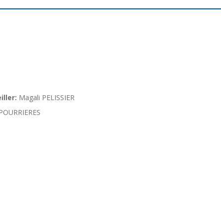
ller:
Magali PELISSIER
POURRIERES