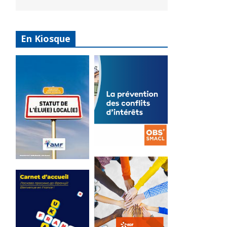
En Kiosque
La
prévention
Statut de
des conflits
l’élu local
d’intérêts
3 avril 2024
18 septembre 2023
Mise à jour avril
FEUILLETER
2024