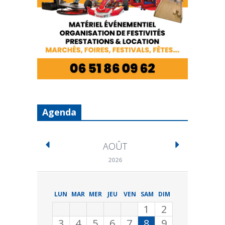
Agenda
AOÛT
2026
LUN
MAR
MER
JEU
VEN
SAM
DIM
1
2
3
4
5
6
7
8
9