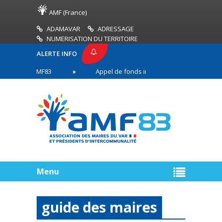
AMF (France)
ADAMAVAR
ADRESSAGE
NUMERISATION DU TERRITOIRE
ALERTE INFO
ESSE AMF83
Appel de fonds incendies de forêt
 en première ligne
Menu
guide des maires