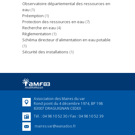
Observatoire départemental des ressources en
eau
(1)
Préemption
(1)
Protection des ressources en eau
(7)
Recherche en eau
(4)
Règlementation
(1)
Schéma directeur d'alimentation en eau potable
(1)
Sécurité des installations
(1)
Association des Maires du var
Rond point du 4 décembre 1974, BP 198
83007 DRAGUIGNAN CEDEX
Tél. : 04 98 10 52 30 / Fax : 04 98 10 52 39
maires.var@wanadoo.fr