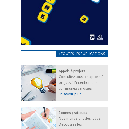
CARNET D’ACCUEIL
\ TOUTES LES PUBLICATIONS
FRANÇAIS/UKRAINIEN
25 avril 2022
Appels à projets
Afin d’accompagner au mieux les réfugiés
Consultez tous les appels à
ukrainiens arrivés en France,...
projets à l'intention des
FEUILLETER
communes varoises
En savoir plus
Bonnes pratiques
Nos maires ont des idées,
Découvrez les!