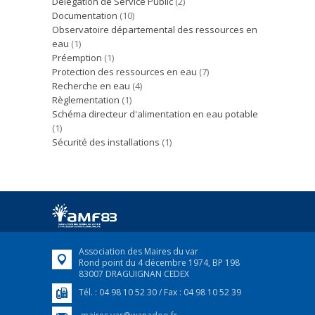
Délégation de Service Public
(2)
Documentation
(10)
Observatoire départemental des ressources en
eau
(1)
Préemption
(1)
Protection des ressources en eau
(7)
Recherche en eau
(4)
Règlementation
(1)
Schéma directeur d'alimentation en eau potable
(1)
Sécurité des installations
(1)
Association des Maires du var
Rond point du 4 décembre 1974, BP 198
83007 DRAGUIGNAN CEDEX
Tél. : 04 98 10 52 30 / Fax : 04 98 10 52 39