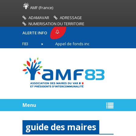
AMF (France)
ADAMAVAR
ADRESSAGE
NUMERISATION DU TERRITOIRE
ALERTE INFO
SE AMF83
Appel de fonds incendies de forêt
n première ligne
Menu
guide des maires