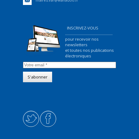
maires.var@wanadoo.fr
INSCRIVEZ-VOUS
...................................................
pour recevoir nos
newsletters
et toutes nos publications
électroniques