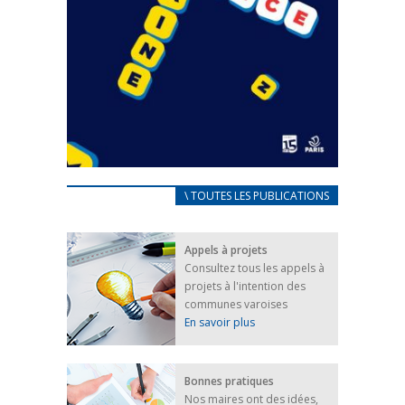
CARNET D’ACCUEIL
\ TOUTES LES PUBLICATIONS
FRANÇAIS/UKRAINIEN
25 avril 2022
Appels à projets
Afin d’accompagner au mieux les réfugiés
Consultez tous les appels à
ukrainiens arrivés en France,...
projets à l'intention des
FEUILLETER
communes varoises
En savoir plus
Bonnes pratiques
Nos maires ont des idées,