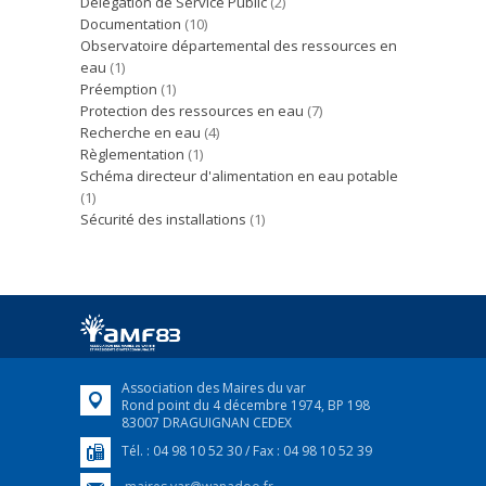
Délégation de Service Public
(2)
Documentation
(10)
Observatoire départemental des ressources en
eau
(1)
Préemption
(1)
Protection des ressources en eau
(7)
Recherche en eau
(4)
Règlementation
(1)
Schéma directeur d'alimentation en eau potable
(1)
Sécurité des installations
(1)
Association des Maires du var
Rond point du 4 décembre 1974, BP 198
83007 DRAGUIGNAN CEDEX
Tél. : 04 98 10 52 30 / Fax : 04 98 10 52 39