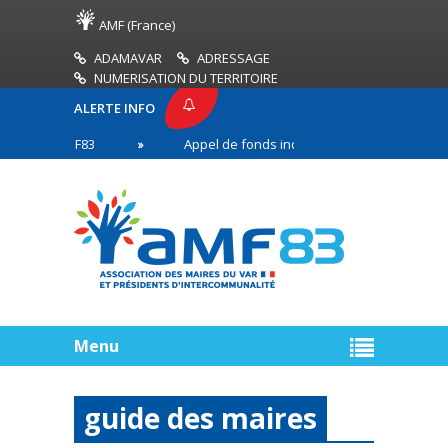
AMF (France)
ADAMAVAR
ADRESSAGE
NUMERISATION DU TERRITOIRE
ALERTE INFO
SE AMF83
Appel de fonds incendies de forêt
en première ligne
Menu
guide des maires