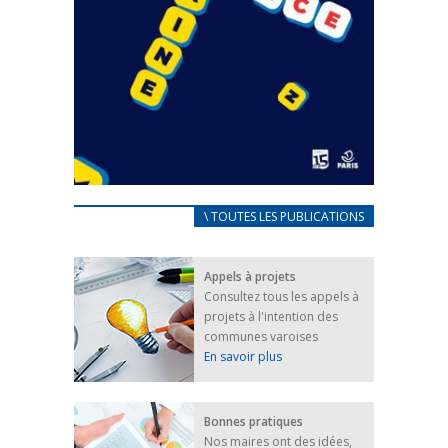
CARNET D’ACCUEIL
\ TOUTES LES PUBLICATIONS
FRANÇAIS/UKRAINIEN
25 avril 2022
Appels à projets
Afin d’accompagner au mieux les réfugiés
Consultez tous les appels à
ukrainiens arrivés en France,...
projets à l'intention des
FEUILLETER
communes varoises
En savoir plus
Bonnes pratiques
Nos maires ont des idées,