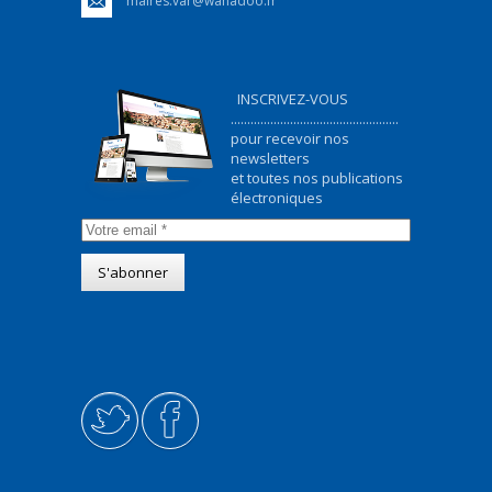
maires.var@wanadoo.fr
INSCRIVEZ-VOUS
...................................................
pour recevoir nos
newsletters
et toutes nos publications
électroniques