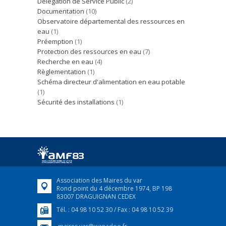
Délégation de Service Public
(2)
Documentation
(10)
Observatoire départemental des ressources en
eau
(1)
Préemption
(1)
Protection des ressources en eau
(7)
Recherche en eau
(4)
Règlementation
(1)
Schéma directeur d'alimentation en eau potable
(1)
Sécurité des installations
(1)
Association des Maires du var
Rond point du 4 décembre 1974, BP 198
83007 DRAGUIGNAN CEDEX
Tél. : 04 98 10 52 30 / Fax : 04 98 10 52 39