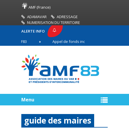
AMF (France)
ADAMAVAR
ADRESSAGE
NUMERISATION DU TERRITOIRE
ALERTE INFO
SE AMF83
Appel de fonds incendies de forêt
n première ligne
Menu
guide des maires