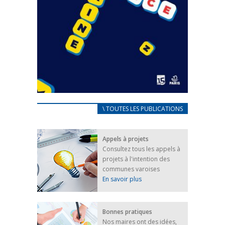
CARNET D’ACCUEIL
\ TOUTES LES PUBLICATIONS
FRANÇAIS/UKRAINIEN
25 avril 2022
Appels à projets
Afin d’accompagner au mieux les réfugiés
Consultez tous les appels à
ukrainiens arrivés en France,...
projets à l'intention des
FEUILLETER
communes varoises
En savoir plus
Bonnes pratiques
Nos maires ont des idées,