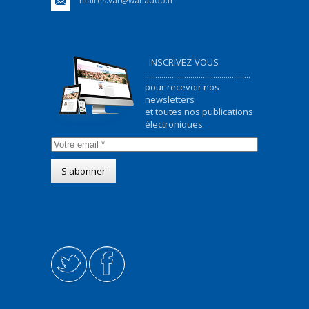
maires.var@wanadoo.fr
INSCRIVEZ-VOUS
...................................................
pour recevoir nos
newsletters
et toutes nos publications
électroniques