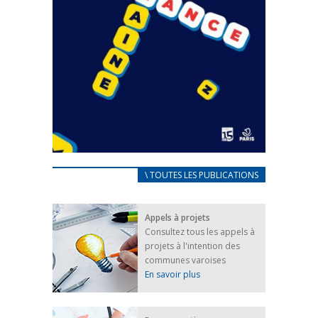
CARNET D’ACCUEIL
\ TOUTES LES PUBLICATIONS
FRANÇAIS/UKRAINIEN
25 avril 2022
Appels à projets
Afin d’accompagner au mieux les réfugiés
Consultez tous les appels à
ukrainiens arrivés en France,...
projets à l'intention des
FEUILLETER
communes varoises
En savoir plus