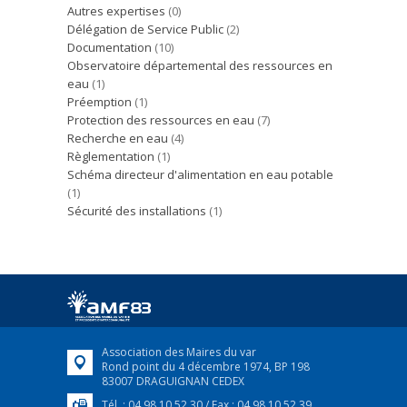
Autres expertises
(0)
Délégation de Service Public
(2)
Documentation
(10)
Observatoire départemental des ressources en
eau
(1)
Préemption
(1)
Protection des ressources en eau
(7)
Recherche en eau
(4)
Règlementation
(1)
Schéma directeur d'alimentation en eau potable
(1)
Sécurité des installations
(1)
Association des Maires du var
Rond point du 4 décembre 1974, BP 198
83007 DRAGUIGNAN CEDEX
Tél. : 04 98 10 52 30 / Fax : 04 98 10 52 39