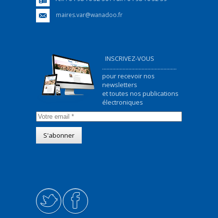
maires.var@wanadoo.fr
INSCRIVEZ-VOUS
...................................................
pour recevoir nos
newsletters
et toutes nos publications
électroniques