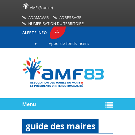
AMF (France)
ADAMAVAR
ADRESSAGE
NUMERISATION DU TERRITOIRE
ALERTE INFO
 AMF83
Appel de fonds incendies de forêt
Réu
remière ligne
Menu
guide des maires