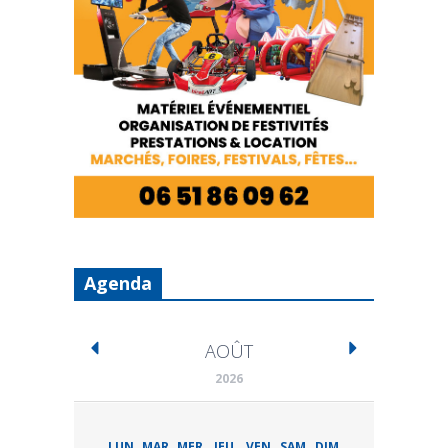
Agenda
AOÛT
2026
LUN
MAR
MER
JEU
VEN
SAM
DIM