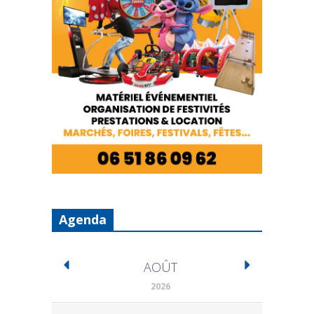
Agenda
AOÛT
2026