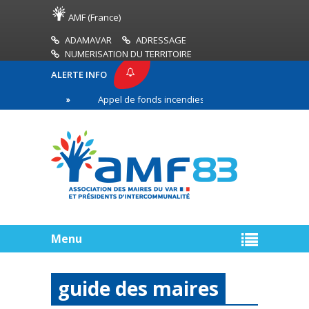
AMF (France)
ADAMAVAR
ADRESSAGE
NUMERISATION DU TERRITOIRE
ALERTE INFO
F83
Appel de fonds incendies de forêt
Réussir
ière ligne
Menu
guide des maires