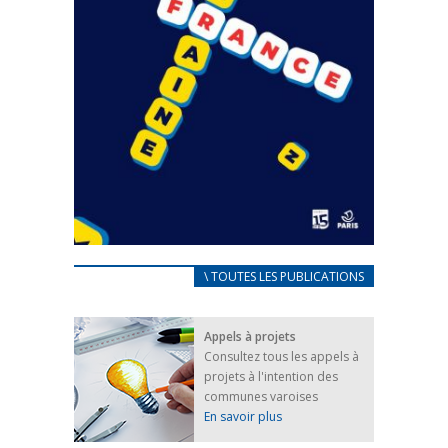
CARNET D’ACCUEIL
\ TOUTES LES PUBLICATIONS
FRANÇAIS/UKRAINIEN
25 avril 2022
Appels à projets
Afin d’accompagner au mieux les réfugiés
Consultez tous les appels à
ukrainiens arrivés en France,...
projets à l'intention des
FEUILLETER
communes varoises
En savoir plus