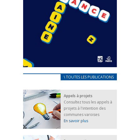
CARNET D’ACCUEIL
\ TOUTES LES PUBLICATIONS
FRANÇAIS/UKRAINIEN
25 avril 2022
Appels à projets
Afin d’accompagner au mieux les réfugiés
Consultez tous les appels à
ukrainiens arrivés en France,...
projets à l'intention des
FEUILLETER
communes varoises
En savoir plus