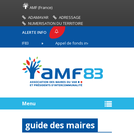
AMF (France)
ADAMAVAR
ADRESSAGE
NUMERISATION DU TERRITOIRE
ALERTE INFO
SSE AMF83
Appel de fonds incendies de forêt
en première ligne
Menu
guide des maires