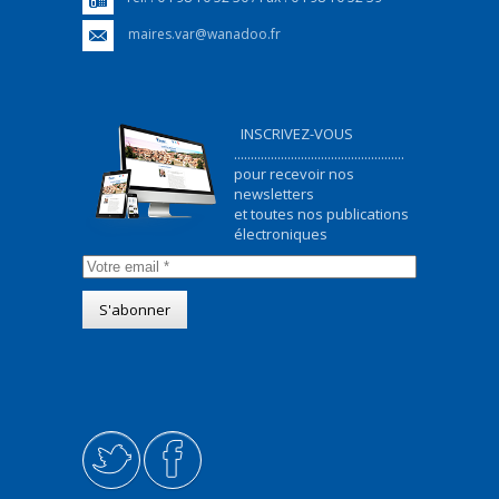
maires.var@wanadoo.fr
INSCRIVEZ-VOUS
...................................................
pour recevoir nos
newsletters
et toutes nos publications
électroniques