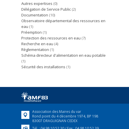
Autres expertises
(0)
Délégation de Service Public
(2)
Documentation
(10)
Observatoire départemental des ressources en
eau
(1)
Préemption
(1)
Protection des ressources en eau
(7)
Recherche en eau
(4)
Règlementation
(1)
Schéma directeur d'alimentation en eau potable
(1)
Sécurité des installations
(1)
Association des Maires du var
Rond point du 4 décembre 1974, BP 198
83007 DRAGUIGNAN CEDEX
Tél. : 04 98 10 52 30 / Fax : 04 98 10 52 39