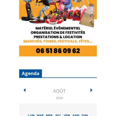
Agenda
AOÛT
2026
LUN
MAR
MER
JEU
VEN
SAM
DIM