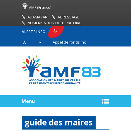
AMF (France)
ADAMAVAR
ADRESSAGE
NUMERISATION DU TERRITOIRE
ALERTE INFO
SE AMF83
Appel de fonds incendies de forêt
R
n première ligne
Menu
guide des maires