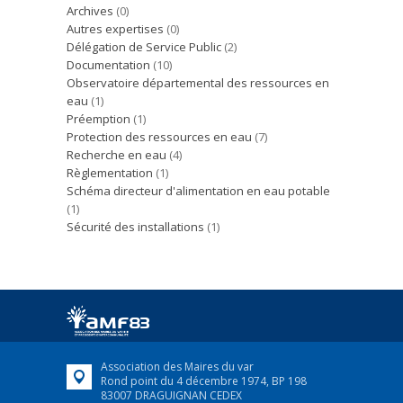
Archives
(0)
Autres expertises
(0)
Délégation de Service Public
(2)
Documentation
(10)
Observatoire départemental des ressources en
eau
(1)
Préemption
(1)
Protection des ressources en eau
(7)
Recherche en eau
(4)
Règlementation
(1)
Schéma directeur d'alimentation en eau potable
(1)
Sécurité des installations
(1)
Association des Maires du var
Rond point du 4 décembre 1974, BP 198
83007 DRAGUIGNAN CEDEX