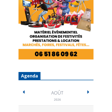
Agenda
AOÛT
2026