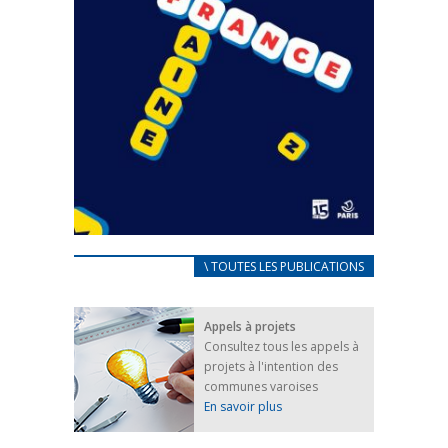
CARNET D’ACCUEIL
\ TOUTES LES PUBLICATIONS
FRANÇAIS/UKRAINIEN
25 avril 2022
Appels à projets
Afin d’accompagner au mieux les réfugiés
Consultez tous les appels à
ukrainiens arrivés en France,...
projets à l'intention des
FEUILLETER
communes varoises
En savoir plus