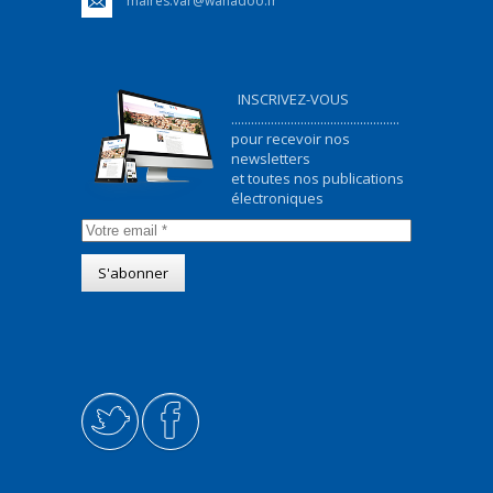
maires.var@wanadoo.fr
INSCRIVEZ-VOUS
...................................................
pour recevoir nos
newsletters
et toutes nos publications
électroniques