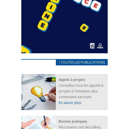
CARNET D’ACCUEIL
\ TOUTES LES PUBLICATIONS
FRANÇAIS/UKRAINIEN
25 avril 2022
Appels à projets
Afin d’accompagner au mieux les réfugiés
Consultez tous les appels à
ukrainiens arrivés en France,...
projets à l'intention des
FEUILLETER
communes varoises
En savoir plus
Bonnes pratiques
Nos maires ont des idées,