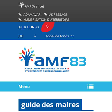
AMF (France)
ADAMAVAR
ADRESSAGE
NUMERISATION DU TERRITOIRE
ALERTE INFO
SE AMF83
Appel de fonds incendies de forêt
n première ligne
Menu
guide des maires