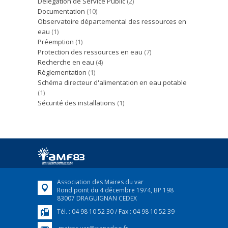
Délégation de Service Public
(2)
Documentation
(10)
Observatoire départemental des ressources en
eau
(1)
Préemption
(1)
Protection des ressources en eau
(7)
Recherche en eau
(4)
Règlementation
(1)
Schéma directeur d'alimentation en eau potable
(1)
Sécurité des installations
(1)
Association des Maires du var
Rond point du 4 décembre 1974, BP 198
83007 DRAGUIGNAN CEDEX
Tél. : 04 98 10 52 30 / Fax : 04 98 10 52 39