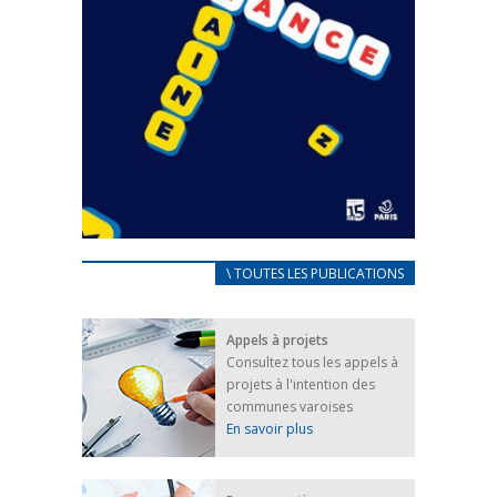
CARNET D’ACCUEIL
\ TOUTES LES PUBLICATIONS
FRANÇAIS/UKRAINIEN
25 avril 2022
Appels à projets
Afin d’accompagner au mieux les réfugiés
Consultez tous les appels à
ukrainiens arrivés en France,...
projets à l'intention des
FEUILLETER
communes varoises
En savoir plus