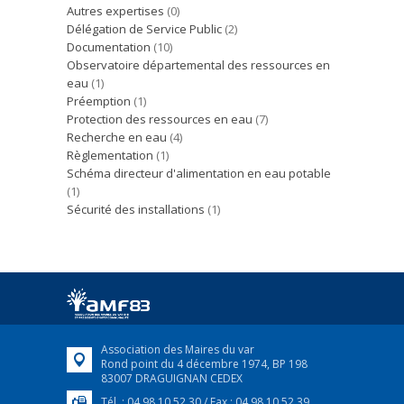
Autres expertises
(0)
Délégation de Service Public
(2)
Documentation
(10)
Observatoire départemental des ressources en
eau
(1)
Préemption
(1)
Protection des ressources en eau
(7)
Recherche en eau
(4)
Règlementation
(1)
Schéma directeur d'alimentation en eau potable
(1)
Sécurité des installations
(1)
Association des Maires du var
Rond point du 4 décembre 1974, BP 198
83007 DRAGUIGNAN CEDEX
Tél. : 04 98 10 52 30 / Fax : 04 98 10 52 39