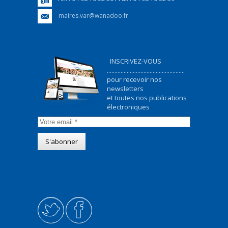
maires.var@wanadoo.fr
INSCRIVEZ-VOUS
...................................................
pour recevoir nos
newsletters
et toutes nos publications
électroniques