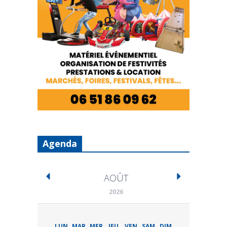
Agenda
AOÛT
2026
LUN
MAR
MER
JEU
VEN
SAM
DIM