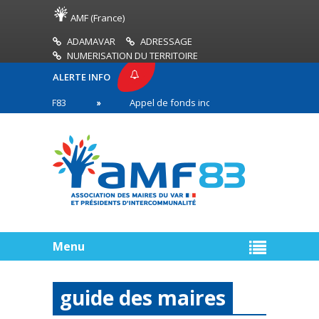
AMF (France)
ADAMAVAR
ADRESSAGE
NUMERISATION DU TERRITOIRE
ALERTE INFO
SE AMF83
Appel de fonds incendies de forêt
n première ligne
Menu
guide des maires