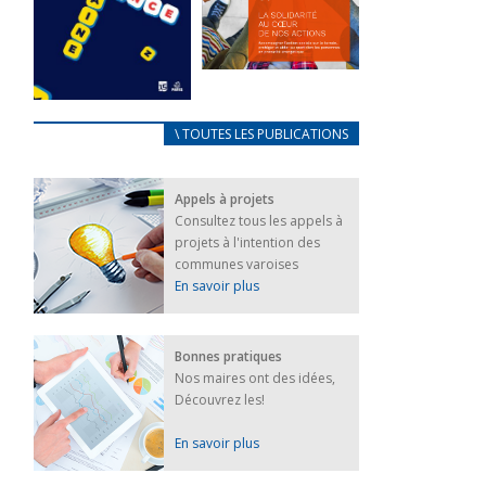
FEUILLETER
La solidarité
au coeur de
CARNET
\ TOUTES LES PUBLICATIONS
nos actions
D’ACCUEIL
18 septembre 2023
FRANÇAIS/UKRAINIEN
Appels à projets
25 avril 2022
FEUILLETER
Consultez tous les appels à
Afin
projets à l'intention des
d’accompagner
au mieux les
communes varoises
réfugiés
En savoir plus
ukrainiens arrivés
en France,...
FEUILLETER
Bonnes pratiques
Nos maires ont des idées,
Découvrez les!
En savoir plus