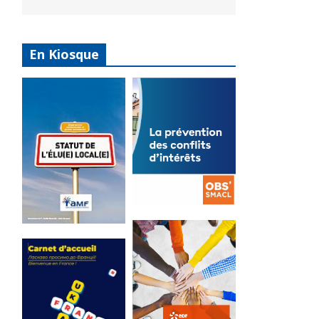
En Kiosque
La
prévention
Statut de
des conflits
l’élu local
d’intérêts
3 avril 2024
18 septembre 2023
Mise à jour avril
FEUILLETER
2024