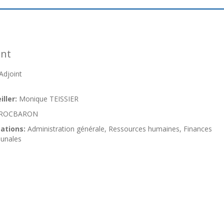
int
djoint
ller:
Monique TEISSIER
ROCBARON
ations:
Administration générale, Ressources humaines, Finances
unales