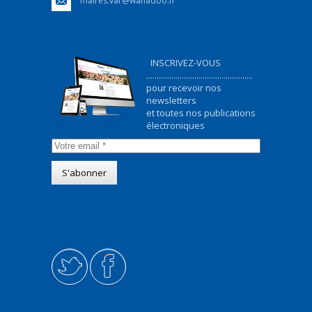
maires.var@wanadoo.fr
INSCRIVEZ-VOUS
...................................................
pour recevoir nos
newsletters
et toutes nos publications
électroniques