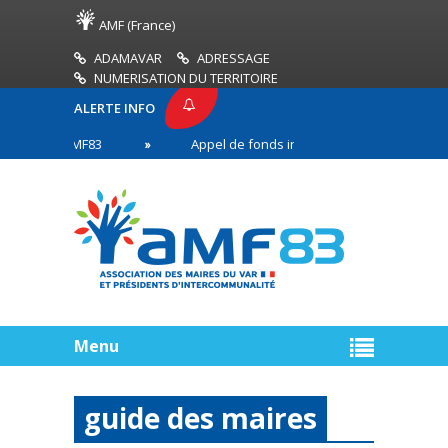
AMF (France)
ADAMAVAR
ADRESSAGE
NUMERISATION DU TERRITOIRE
ALERTE INFO
SSE AMF83
Appel de fonds incendies de forêt
 en première ligne
Menu
guide des maires