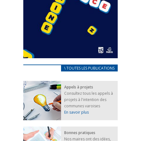
CARNET D’ACCUEIL
\ TOUTES LES PUBLICATIONS
FRANÇAIS/UKRAINIEN
25 avril 2022
Appels à projets
Afin d’accompagner au mieux les réfugiés
Consultez tous les appels à
ukrainiens arrivés en France,...
projets à l'intention des
FEUILLETER
communes varoises
En savoir plus
Bonnes pratiques
Nos maires ont des idées,