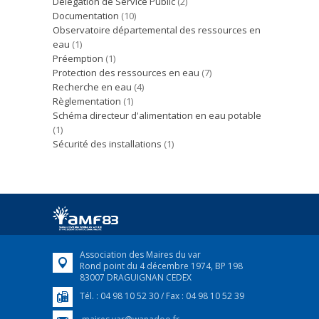
Délégation de Service Public
(2)
Documentation
(10)
Observatoire départemental des ressources en
eau
(1)
Préemption
(1)
Protection des ressources en eau
(7)
Recherche en eau
(4)
Règlementation
(1)
Schéma directeur d'alimentation en eau potable
(1)
Sécurité des installations
(1)
Association des Maires du var
Rond point du 4 décembre 1974, BP 198
83007 DRAGUIGNAN CEDEX
Tél. : 04 98 10 52 30 / Fax : 04 98 10 52 39