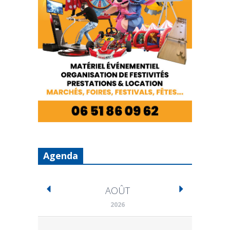
Agenda
AOÛT
2026