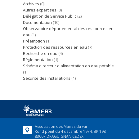
Archives
(0)
Autres expertises
(0)
Délégation de Service Public
(2)
Documentation
(10)
Observatoire départemental des ressources en
eau
(1)
Préemption
(1)
Protection des ressources en eau
(7)
Recherche en eau
(4)
Règlementation
(1)
Schéma directeur d'alimentation en eau potable
(1)
Sécurité des installations
(1)
Association des Maires du var
Rond point du 4 décembre 1974, BP 198
83007 DRAGUIGNAN CEDEX