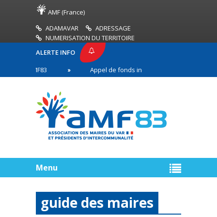
AMF (France)
ADAMAVAR
ADRESSAGE
NUMERISATION DU TERRITOIRE
ALERTE INFO
SSE AMF83
Appel de fonds incendies de forêt
en première ligne
Menu
guide des maires