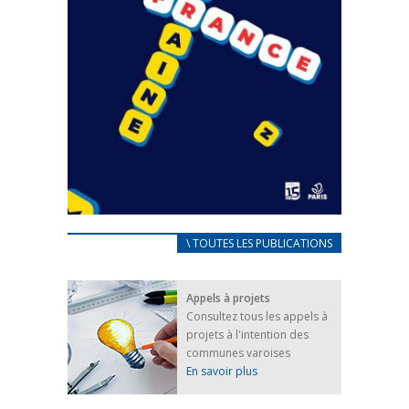
CARNET D’ACCUEIL
\ TOUTES LES PUBLICATIONS
FRANÇAIS/UKRAINIEN
25 avril 2022
Appels à projets
Afin d’accompagner au mieux les réfugiés
Consultez tous les appels à
ukrainiens arrivés en France,...
projets à l'intention des
FEUILLETER
communes varoises
En savoir plus