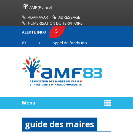
AMF (France)
ADAMAVAR
ADRESSAGE
NUMERISATION DU TERRITOIRE
ALERTE INFO
E AMF83
Appel de fonds incendies de forêt
Ré
 première ligne
Menu
guide des maires