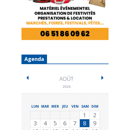
Agenda
AOÛT
2026
LUN
MAR
MER
JEU
VEN
SAM
DIM
1
2
3
4
5
6
7
8
9