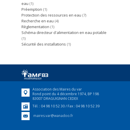
eau
(1)
Préemption
(1)
Protection des ressources en eau
(7)
Recherche en eau
(4)
Règlementation
(1)
Schéma directeur d'alimentation en eau potable
(1)
Sécurité des installations
(1)
Association des Maires du var
Rond point du 4 décembre 1974, BP 198
83007 DRAGUIGNAN CEDEX
Tél. : 04 98 10 52 30 / Fax : 04 98 10 52 39
maires.var@wanadoo.fr