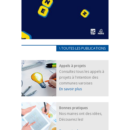
CARNET D’ACCUEIL
\ TOUTES LES PUBLICATIONS
FRANÇAIS/UKRAINIEN
25 avril 2022
Appels à projets
Afin d’accompagner au mieux les réfugiés
Consultez tous les appels à
ukrainiens arrivés en France,...
projets à l'intention des
FEUILLETER
communes varoises
En savoir plus
Bonnes pratiques
Nos maires ont des idées,
Découvrez les!