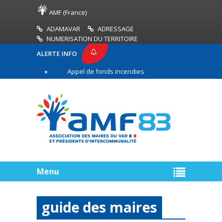
AMF (France)
ADAMAVAR
ADRESSAGE
NUMERISATION DU TERRITOIRE
ALERTE INFO
83
Appel de fonds incendies de forêt
Réussir 
ère ligne
Menu
guide des maires