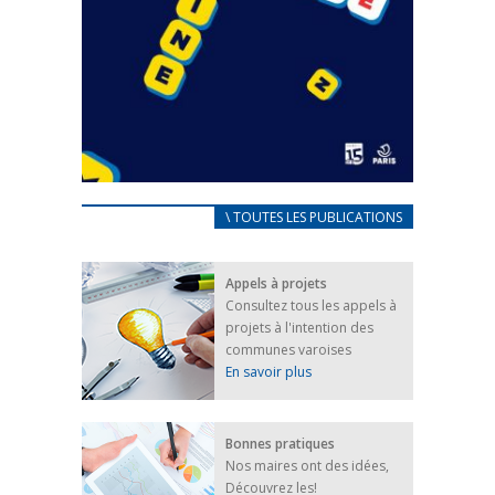
CARNET D’ACCUEIL
\ TOUTES LES PUBLICATIONS
FRANÇAIS/UKRAINIEN
25 avril 2022
Appels à projets
Afin d’accompagner au mieux les réfugiés
Consultez tous les appels à
ukrainiens arrivés en France,...
projets à l'intention des
FEUILLETER
communes varoises
En savoir plus
Bonnes pratiques
Nos maires ont des idées,
Découvrez les!