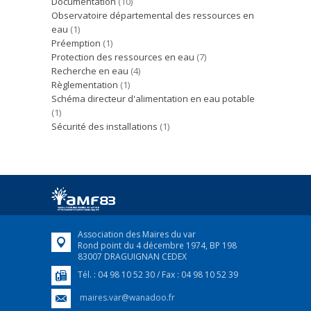
Documentation
(10)
Observatoire départemental des ressources en
eau
(1)
Préemption
(1)
Protection des ressources en eau
(7)
Recherche en eau
(4)
Règlementation
(1)
Schéma directeur d'alimentation en eau potable
(1)
Sécurité des installations
(1)
Association des Maires du var
Rond point du 4 décembre 1974, BP 198
83007 DRAGUIGNAN CEDEX
Tél. : 04 98 10 52 30 / Fax : 04 98 10 52 39
maires.var@wanadoo.fr