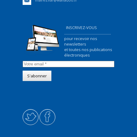
maires.var@wanadoo.fr
INSCRIVEZ-VOUS
...................................................
pour recevoir nos
newsletters
et toutes nos publications
électroniques