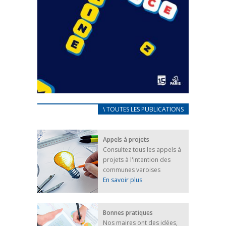
CARNET D’ACCUEIL
\ TOUTES LES PUBLICATIONS
FRANÇAIS/UKRAINIEN
25 avril 2022
Appels à projets
Afin d’accompagner au mieux les réfugiés
Consultez tous les appels à
ukrainiens arrivés en France,...
projets à l'intention des
FEUILLETER
communes varoises
En savoir plus
Bonnes pratiques
Nos maires ont des idées,