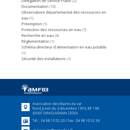
Délégation de Service Public
(2)
Documentation
(10)
Observatoire départemental des ressources en
eau
(1)
Préemption
(1)
Protection des ressources en eau
(7)
Recherche en eau
(4)
Règlementation
(1)
Schéma directeur d'alimentation en eau potable
(1)
Sécurité des installations
(1)
Association des Maires du var
Rond point du 4 décembre 1974, BP 198
83007 DRAGUIGNAN CEDEX
Tél. : 04 98 10 52 30 / Fax : 04 98 10 52 39