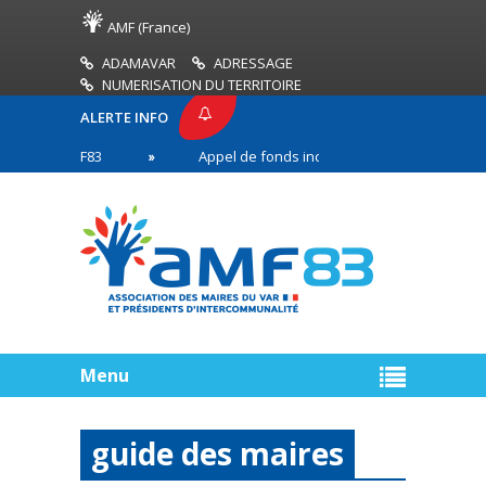
AMF (France)
ADAMAVAR
ADRESSAGE
NUMERISATION DU TERRITOIRE
ALERTE INFO
SE AMF83
Appel de fonds incendies de forêt
en première ligne
Menu
guide des maires