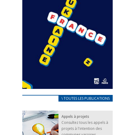
CARNET D’ACCUEIL
\ TOUTES LES PUBLICATIONS
FRANÇAIS/UKRAINIEN
25 avril 2022
Appels à projets
Afin d’accompagner au mieux les réfugiés
Consultez tous les appels à
ukrainiens arrivés en France,...
projets à l'intention des
FEUILLETER
communes varoises