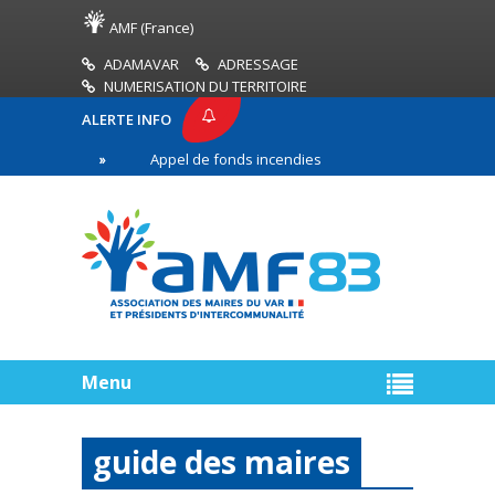
AMF (France)
ADAMAVAR
ADRESSAGE
NUMERISATION DU TERRITOIRE
ALERTE INFO
83
Appel de fonds incendies de forêt
Réussir 
ère ligne
Menu
guide des maires