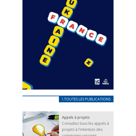
CARNET D’ACCUEIL
\ TOUTES LES PUBLICATIONS
FRANÇAIS/UKRAINIEN
25 avril 2022
Appels à projets
Afin d’accompagner au mieux les réfugiés
Consultez tous les appels à
ukrainiens arrivés en France,...
projets à l'intention des
FEUILLETER
communes varoises