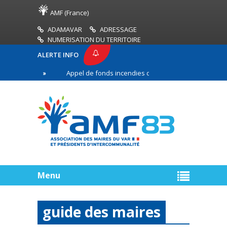
AMF (France)
ADAMAVAR
ADRESSAGE
NUMERISATION DU TERRITOIRE
ALERTE INFO
3
Appel de fonds incendies de forêt
Réussir s
re ligne
Menu
guide des maires