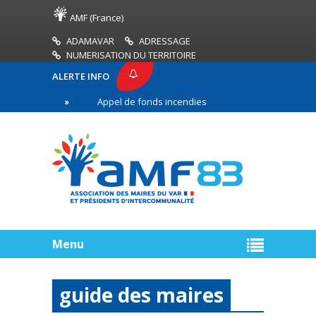
AMF (France)
ADAMAVAR
ADRESSAGE
NUMERISATION DU TERRITOIRE
ALERTE INFO
83
Appel de fonds incendies de forêt
Réussir
ère ligne
Menu
guide des maires