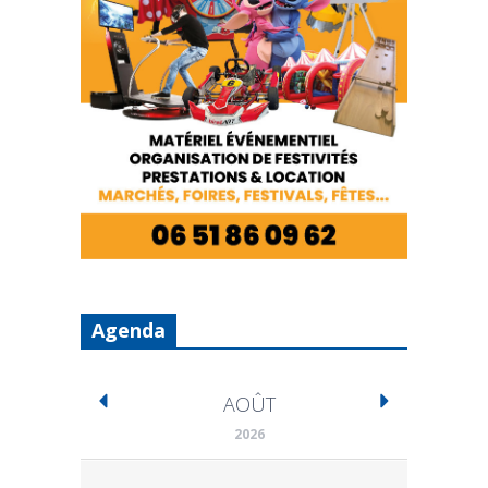
Agenda
AOÛT
2026