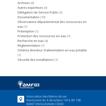
Archives
(0)
Autres expertises
(0)
Délégation de Service Public
(2)
Documentation
(10)
Observatoire départemental des ressources en
eau
(1)
Préemption
(1)
Protection des ressources en eau
(7)
Recherche en eau
(4)
Règlementation
(1)
Schéma directeur d'alimentation en eau potable
(1)
Sécurité des installations
(1)
Association des Maires du var
Rond point du 4 décembre 1974, BP 198
83007 DRAGUIGNAN CEDEX