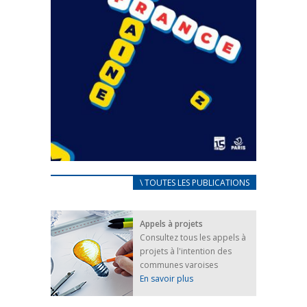
CARNET D’ACCUEIL
\ TOUTES LES PUBLICATIONS
FRANÇAIS/UKRAINIEN
25 avril 2022
Appels à projets
Afin d’accompagner au mieux les réfugiés
Consultez tous les appels à
ukrainiens arrivés en France,...
projets à l'intention des
FEUILLETER
communes varoises
En savoir plus