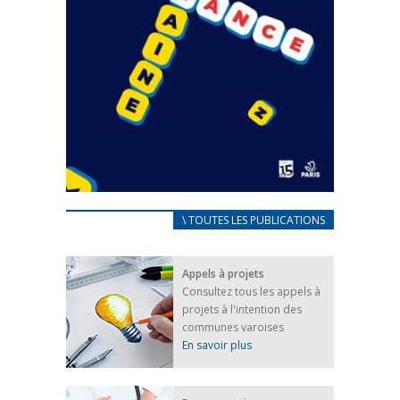
CARNET D’ACCUEIL
\ TOUTES LES PUBLICATIONS
FRANÇAIS/UKRAINIEN
25 avril 2022
Appels à projets
Afin d’accompagner au mieux les réfugiés
Consultez tous les appels à
ukrainiens arrivés en France,...
projets à l'intention des
FEUILLETER
communes varoises
En savoir plus