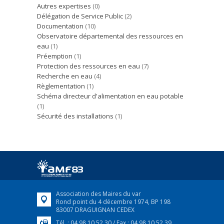
Autres expertises
(0)
Délégation de Service Public
(2)
Documentation
(10)
Observatoire départemental des ressources en
eau
(1)
Préemption
(1)
Protection des ressources en eau
(7)
Recherche en eau
(4)
Règlementation
(1)
Schéma directeur d'alimentation en eau potable
(1)
Sécurité des installations
(1)
Association des Maires du var
Rond point du 4 décembre 1974, BP 198
83007 DRAGUIGNAN CEDEX
Tél. : 04 98 10 52 30 / Fax : 04 98 10 52 39