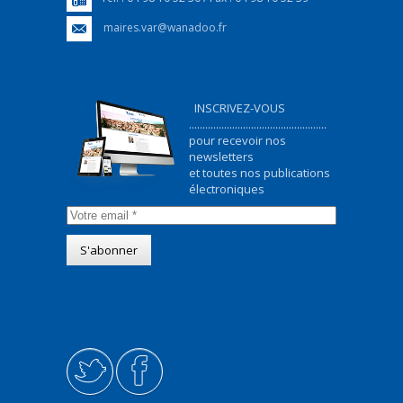
maires.var@wanadoo.fr
INSCRIVEZ-VOUS
...................................................
pour recevoir nos
newsletters
et toutes nos publications
électroniques