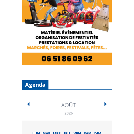
Agenda
AOÛT
2026
LUN
MAR
MER
JEU
VEN
SAM
DIM