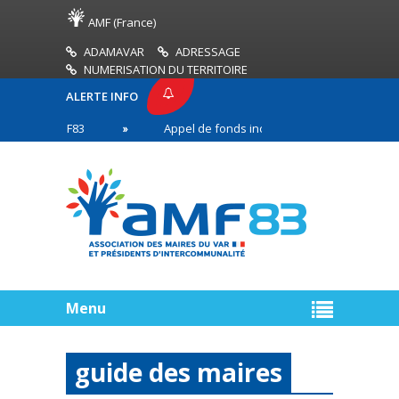
AMF (France)
ADAMAVAR
ADRESSAGE
NUMERISATION DU TERRITOIRE
ALERTE INFO
SE AMF83
Appel de fonds incendies de forêt
en première ligne
Menu
guide des maires