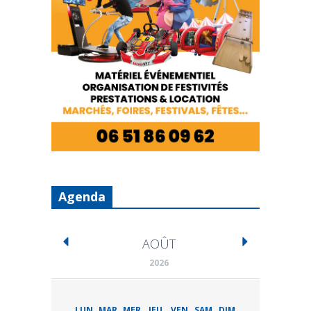
Agenda
AOÛT
2026
LUN
MAR
MER
JEU
VEN
SAM
DIM