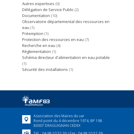
Autres expertises
(0)
Délégation de Service Public
(2)
Documentation
(10)
Observatoire départemental des ressources en
eau
(1)
Préemption
(1)
Protection des ressources en eau
(7)
Recherche en eau
(4)
Règlementation
(1)
Schéma directeur d'alimentation en eau potable
(1)
Sécurité des installations
(1)
Association des Maires du var
Rond point du 4 décembre 1974, BP 198
83007 DRAGUIGNAN CEDEX
Tél. : 04 98 10 52 30 / Fax : 04 98 10 52 39