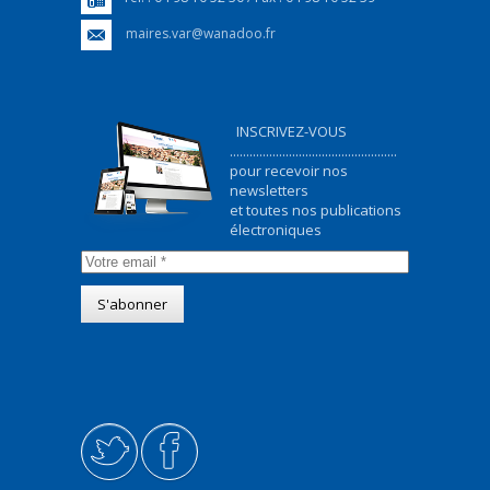
maires.var@wanadoo.fr
INSCRIVEZ-VOUS
...................................................
pour recevoir nos
newsletters
et toutes nos publications
électroniques