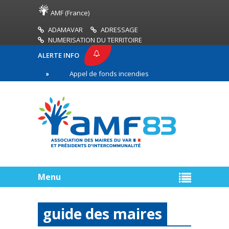
AMF (France)
ADAMAVAR
ADRESSAGE
NUMERISATION DU TERRITOIRE
ALERTE INFO
83
Appel de fonds incendies de forêt
Réussir 
ère ligne
Menu
guide des maires