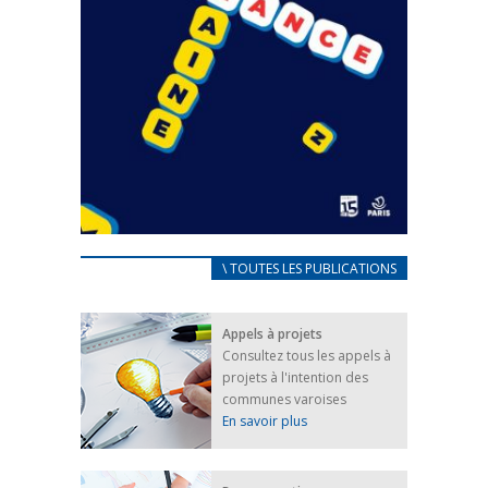
CARNET D’ACCUEIL
\ TOUTES LES PUBLICATIONS
FRANÇAIS/UKRAINIEN
25 avril 2022
Appels à projets
Afin d’accompagner au mieux les réfugiés
Consultez tous les appels à
ukrainiens arrivés en France,...
projets à l'intention des
FEUILLETER
communes varoises
En savoir plus